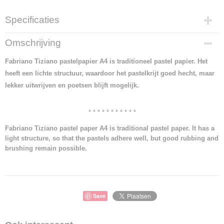
Specificaties
Productcode
Omschrijving
4511-13488
Netto gewicht
Fabriano Tiziano pastelpapier A4 is traditioneel pastel papier. Het
0,08 Kg
heeft een lichte structuur, waardoor het pastelkrijt goed hecht, maar
Bruto gewicht
lekker uitwrijven en poetsen blijft mogelijk.
0,08 Kg
* * * * * * * * * * *
Fabriano Tiziano pastel paper A4 is traditional pastel paper. It has a
light structure, so that the pastels adhere well, but good rubbing and
brushing remain possible.
Save