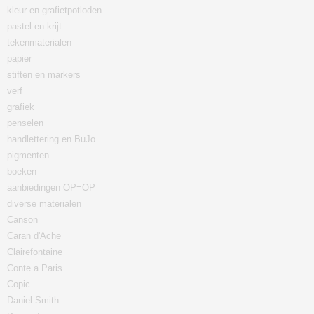
kleur en grafietpotloden
pastel en krijt
tekenmaterialen
papier
stiften en markers
verf
grafiek
penselen
handlettering en BuJo
pigmenten
boeken
aanbiedingen OP=OP
diverse materialen
Canson
Caran d'Ache
Clairefontaine
Conte a Paris
Copic
Daniel Smith