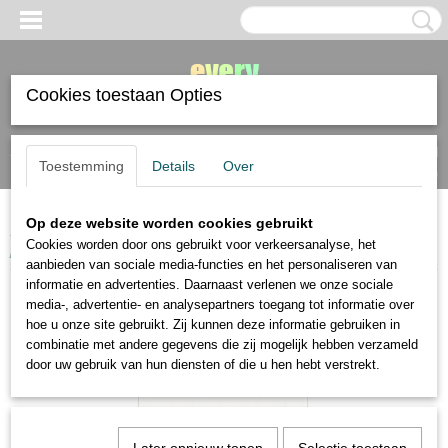
Cookies toestaan Opties
Inloggen
Registreren
UW WINKELWAGEN
Toestemming
Details
Over
Geen producten
(0)
Op deze website worden cookies gebruikt
Home
>
papier
>
Fabriano
>
Fabriano Tiziano pastelpapier A4 160 gram
Cookies worden door ons gebruikt voor verkeersanalyse, het
per vel
aanbieden van sociale media-functies en het personaliseren van
informatie en advertenties. Daarnaast verlenen we onze sociale
media-, advertentie- en analysepartners toegang tot informatie over
hoe u onze site gebruikt. Zij kunnen deze informatie gebruiken in
combinatie met andere gegevens die zij mogelijk hebben verzameld
door uw gebruik van hun diensten of die u hen hebt verstrekt.