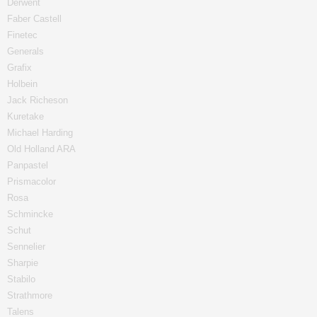
Derwent
Faber Castell
Finetec
Generals
Grafix
Holbein
Jack Richeson
Kuretake
Michael Harding
Old Holland ARA
Panpastel
Prismacolor
Rosa
Schmincke
Schut
Sennelier
Sharpie
Stabilo
Strathmore
Talens