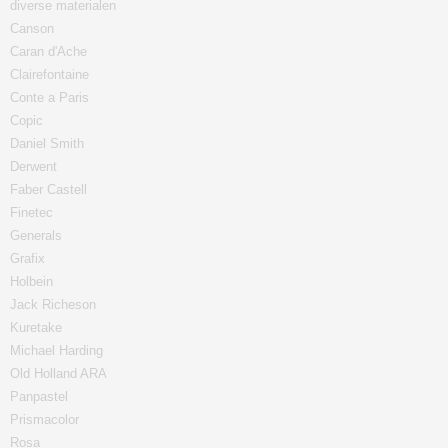
diverse materialen
Canson
Caran d'Ache
Clairefontaine
Conte a Paris
Copic
Daniel Smith
Derwent
Faber Castell
Finetec
Generals
Grafix
Holbein
Jack Richeson
Kuretake
Michael Harding
Old Holland ARA
Panpastel
Prismacolor
Rosa