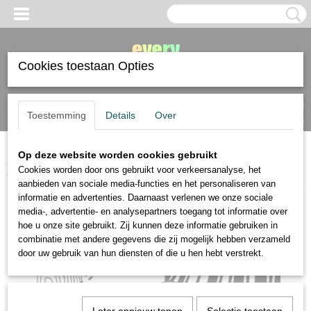
Cookies toestaan Opties
Inloggen
Registreren
UW WINKELWAGEN
Toestemming
Details
Over
Geen producten
(0)
Op deze website worden cookies gebruikt
Home
>
papier
>
diverse papier
>
Marpa Jansen Zentangle pad 8,9 x
Cookies worden door ons gebruikt voor verkeersanalyse, het
8,9cm wit 190 gram 50 stuks
aanbieden van sociale media-functies en het personaliseren van
informatie en advertenties. Daarnaast verlenen we onze sociale
media-, advertentie- en analysepartners toegang tot informatie over
hoe u onze site gebruikt. Zij kunnen deze informatie gebruiken in
combinatie met andere gegevens die zij mogelijk hebben verzameld
door uw gebruik van hun diensten of die u hen hebt verstrekt.