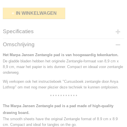
IN WINKELWAGEN
Specificaties
Netto gewicht
Omschrijving
0,25 Kg
Bruto gewicht
Het Marpa Jansen Zentangle pad is van hoogwaardig tekenkarton.
0,25 Kg
De gladde bladen hebben het originele Zentangle-formaat van 8,9 cm x
8,9 cm, maar het papier is iets dunner. Compact en ideaal voor zentangle
onderweg.
Wij verkopen ook het instructieboek "Cursusboek zentangle door Anya
Lothrop" om met nog meer plezier deze techniek te kunnen ontplooien.
* * * * * * * * * * *
The Marpa Jansen Zentangle pad is a pad made of high-quality
drawing board.
The smooth sheets have the original Zentangle format of 8.9 cm x 8.9
cm. Compact and ideal for tangles on the go.