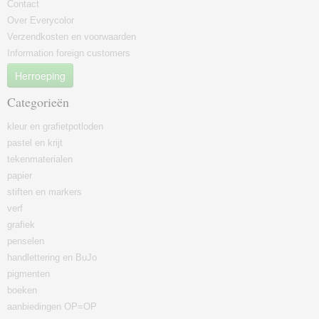
Contact
Over Everycolor
Verzendkosten en voorwaarden
Information foreign customers
Herroeping
Categorieën
kleur en grafietpotloden
pastel en krijt
tekenmaterialen
papier
stiften en markers
verf
grafiek
penselen
handlettering en BuJo
pigmenten
boeken
aanbiedingen OP=OP