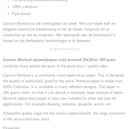
100% cellulose
Fijne korrel
Canson Montval is ook verkrijgbaar als boek. Met zijn harde kaft en
elegante elastische bandsluiting is het de ideale metgezel om je
creativiteit op reis te vergroten. Het opbergvak aan de binnenkant is
ideaal om de dierbaarste herinneringen in te bewaren.
* * * * * * * * * * * *
Canson Montval aquarelpapier cold pressed 24x32cm 300 gram
Loved by many artists because of the good price / quality ratio.
Canson Montval is a commonly used watercolour paper. This is because
the quality is particularly good for the price. Montval paper is made from
100% Cellulose. It is available in many different designs. The paper is
300 grams thick, so that it can absorb a relatively large amount of water.
Montval watercolour paper is also very suitable for other wet and dry
applications. For example drawing, tempera, gouache, acrylic etc.
A beautiful quality paper for the novice watercolourist, the large consumer
or the price-conscious artist.
Properties: