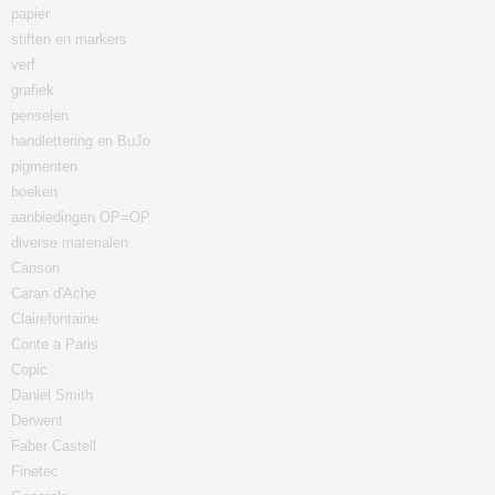
papier
stiften en markers
verf
grafiek
penselen
handlettering en BuJo
pigmenten
boeken
aanbiedingen OP=OP
diverse materialen
Canson
Caran d'Ache
Clairefontaine
Conte a Paris
Copic
Daniel Smith
Derwent
Faber Castell
Finetec