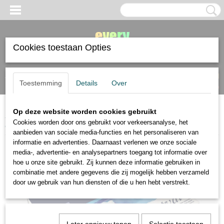
Cookies toestaan Opties
Inloggen
Registreren
UW WINKELWAGEN
Toestemming
Details
Over
Geen producten
(0)
Op deze website worden cookies gebruikt
Home
>
papier
>
Canson
>
AANBIEDING Canson Montval aquarelpapier
Cookies worden door ons gebruikt voor verkeersanalyse, het
cold pressed 24x32cm 300 gram 100 vel UITVERKOCHT
aanbieden van sociale media-functies en het personaliseren van
informatie en advertenties. Daarnaast verlenen we onze sociale
media-, advertentie- en analysepartners toegang tot informatie over
hoe u onze site gebruikt. Zij kunnen deze informatie gebruiken in
combinatie met andere gegevens die zij mogelijk hebben verzameld
door uw gebruik van hun diensten of die u hen hebt verstrekt.