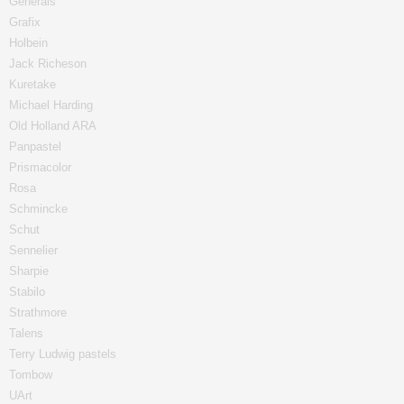
Generals
Grafix
Holbein
Jack Richeson
Kuretake
Michael Harding
Old Holland ARA
Panpastel
Prismacolor
Rosa
Schmincke
Schut
Sennelier
Sharpie
Stabilo
Strathmore
Talens
Terry Ludwig pastels
Tombow
UArt