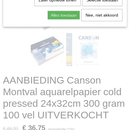
Later opnieuw tonen
Selectie toestaan
Alles toestaan
Nee, niet akkoord
AANBIEDING Canson
Montval aquarelpapier cold
pressed 24x32cm 300 gram
100 vel UITVERKOCHT
€ 36,75
€ 46,00
(inclusief btw 21%)