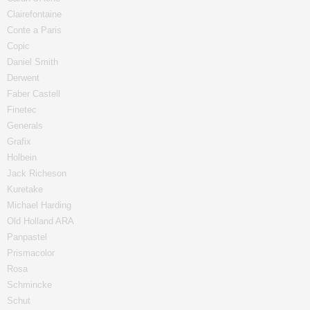
Clairefontaine
Conte a Paris
Copic
Daniel Smith
Derwent
Faber Castell
Finetec
Generals
Grafix
Holbein
Jack Richeson
Kuretake
Michael Harding
Old Holland ARA
Panpastel
Prismacolor
Rosa
Schmincke
Schut