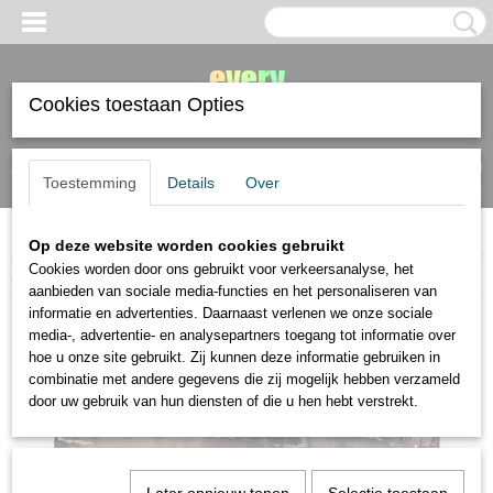
Cookies toestaan Opties
Inloggen
Registreren
UW WINKELWAGEN
Toestemming
Details
Over
Geen producten
(0)
Op deze website worden cookies gebruikt
Home
>
papier
>
Baohong
>
Baohong aquarelpapier coldpressed 18x26cm
Cookies worden door ons gebruikt voor verkeersanalyse, het
300 gram blok 20 vel
aanbieden van sociale media-functies en het personaliseren van
informatie en advertenties. Daarnaast verlenen we onze sociale
media-, advertentie- en analysepartners toegang tot informatie over
hoe u onze site gebruikt. Zij kunnen deze informatie gebruiken in
combinatie met andere gegevens die zij mogelijk hebben verzameld
door uw gebruik van hun diensten of die u hen hebt verstrekt.