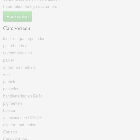
Information foreign customers
Herroeping
Categorieën
kleur en grafietpotloden
pastel en krijt
tekenmaterialen
papier
stiften en markers
verf
grafiek
penselen
handlettering en BuJo
pigmenten
boeken
aanbiedingen OP=OP
diverse materialen
Canson
Caran d'Ache