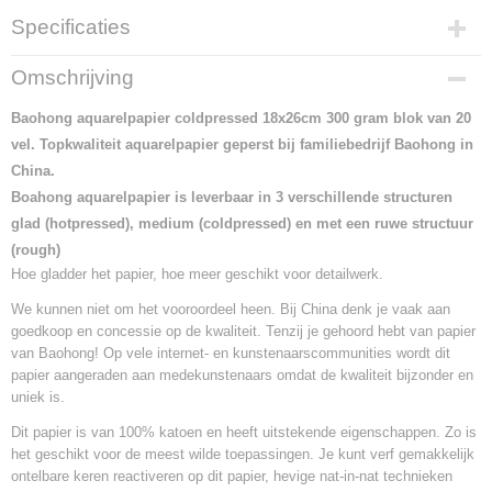
Specificaties
Netto gewicht
Omschrijving
0,99 Kg
Bruto gewicht
Baohong aquarelpapier coldpressed 18x26cm 300 gram blok van 20
0,99 Kg
vel. Topkwaliteit aquarelpapier geperst bij familiebedrijf Baohong in
China.
Boahong aquarelpapier is leverbaar in 3 verschillende structuren
glad (hotpressed), medium (coldpressed) en met een ruwe structuur
(rough)
Hoe gladder het papier, hoe meer geschikt voor detailwerk.
We kunnen niet om het vooroordeel heen. Bij China denk je vaak aan
goedkoop en concessie op de kwaliteit. Tenzij je gehoord hebt van papier
van Baohong! Op vele internet- en kunstenaarscommunities wordt dit
papier aangeraden aan medekunstenaars omdat de kwaliteit bijzonder en
uniek is.
Dit papier is van 100% katoen en heeft uitstekende eigenschappen. Zo is
het geschikt voor de meest wilde toepassingen. Je kunt verf gemakkelijk
ontelbare keren reactiveren op dit papier, hevige nat-in-nat technieken