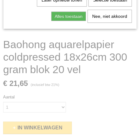
Later opnieuw tonen
Selectie toestaan
Alles toestaan
Nee, niet akkoord
Baohong aquarelpapier
coldpressed 18x26cm 300
gram blok 20 vel
€ 21,65
(inclusief btw 21%)
Aantal
IN WINKELWAGEN