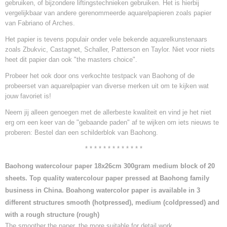
gebruiken, of bijzondere liftingstechnieken gebruiken. Het is hierbij
vergelijkbaar van andere gerenommeerde aquarelpapieren zoals papier
van Fabriano of Arches.
Het papier is tevens populair onder vele bekende aquarelkunstenaars
zoals Zbukvic, Castagnet, Schaller, Patterson en Taylor. Niet voor niets
heet dit papier dan ook "the masters choice".
Probeer het ook door ons verkochte testpack van Baohong of de
probeerset van aquarelpapier van diverse merken uit om te kijken wat
jouw favoriet is!
Neem jij alleen genoegen met de allerbeste kwaliteit en vind je het niet
erg om een keer van de "gebaande paden" af te wijken om iets nieuws te
proberen: Bestel dan een schilderblok van Baohong.
* * * * * * * * * * * * *
Baohong watercolour paper 18x26cm 300gram medium block of 20
sheets. Top quality watercolour paper pressed at Baohong family
business in China. Boahong watercolor paper is available in 3
different structures smooth (hotpressed), medium (coldpressed) and
with a rough structure (rough)
The smoother the paper, the more suitable for detail work.