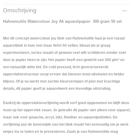
Productcode leverancier
Omschrijving
10625049
Netto gewicht
Hahnemuhle Watercolour Joy A6 aquarelpapier
300 gram 50 vel
0,23 Kg
Bruto gewicht
Met dit concept watercolour joy blok van Hahnemühle haal je een royaal
0,23 Kg
aquarelblok in huis met maar liefst 50 vellen. Ideaal als je graag
experimenteert, series maakt of gewoon veel wilt schilderen zonder snel
door je papier heen te zijn. Het papier heeft een gewicht van 300 g/m² en
een natuurlijk witte tint. De cold pressed, licht gestructureerde
oppervlaktestructuur zorgt ervoor dat kleuren mooi uitvloeien en helder
blijven. Of je nu werkt met zachte kleurverlopen of juist met krachtige
details, dit papier geeft je aquarelwerk een levendige uitstraling.
Dankzij de oppervlakteverlijming wordt verf goed opgenomen en blijft deze
mooi op het oppervlak staan. Je gebruikt dit papier niet alleen voor aquarel,
maar ook voor gouache, acryl, inkt, fineliner en aquarelpotloden. De
verlijming aan de bovenzijde van het blok maakt het eenvoudig om je werk
netjes los te halen en te presenteren. Zoals je van Hahnemühle mag