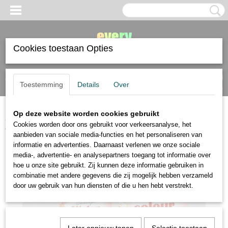
Cookies toestaan Opties
Inloggen
Registreren
UW WINKELWAGEN
Toestemming
Details
Over
Geen producten
(0)
Op deze website worden cookies gebruikt
Home
>
papier
>
aquarelpapier
>
Hahnemuhle Watercolour Joy A6
Cookies worden door ons gebruikt voor verkeersanalyse, het
aquarelpapier 300 gram 50 vel
aanbieden van sociale media-functies en het personaliseren van
informatie en advertenties. Daarnaast verlenen we onze sociale
media-, advertentie- en analysepartners toegang tot informatie over
hoe u onze site gebruikt. Zij kunnen deze informatie gebruiken in
combinatie met andere gegevens die zij mogelijk hebben verzameld
door uw gebruik van hun diensten of die u hen hebt verstrekt.