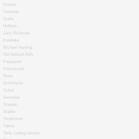
Finetec
Generals
Grafix
Holbein
Jack Richeson
Kuretake
Michael Harding
Old Holland ARA
Panpastel
Prismacolor
Rosa
Schmincke
Schut
Sennelier
Sharpie
Stabilo
Strathmore
Talens
Terry Ludwig pastels