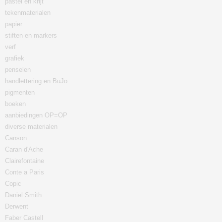
pastel en krijt
tekenmaterialen
papier
stiften en markers
verf
grafiek
penselen
handlettering en BuJo
pigmenten
boeken
aanbiedingen OP=OP
diverse materialen
Canson
Caran d'Ache
Clairefontaine
Conte a Paris
Copic
Daniel Smith
Derwent
Faber Castell