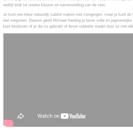
nedrijf leidt tot unieke kleuren en samenstelling van de sets.
Je kunt een kleur natuurlijk subtiel maken met mengingen, maar je kunt de 
niet vergroten. Daarom geeft Michael Harding je liever volle en pigmentrijke 
kunt beslissen of je die zo gebruikt of liever subtieler maakt door ze met e