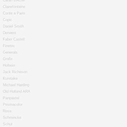
Caran d'Ache
Clairefontaine
Conte a Paris
Copic
Daniel Smith
Derwent
Faber Castell
Finetec
Generals
Grafix
Holbein
Jack Richeson
Kuretake
Michael Harding
Old Holland ARA
Panpastel
Prismacolor
Rosa
Schmincke
Schut