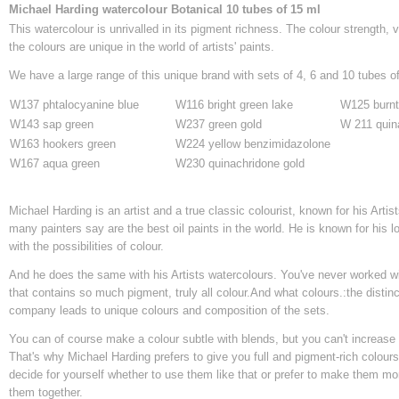
Michael Harding watercolour Botanical 10 tubes of 15 ml
This watercolour is unrivalled in its pigment richness. The colour strength, v
the colours are unique in the world of artists' paints.
We have a large range of this unique brand with sets of 4, 6 and 10 tubes o
W137 phtalocyanine blue
W116 bright green lake
W125 burnt
W143 sap green
W237 green gold
W 211 quin
W163 hookers green
W224 yellow benzimidazolone
W167 aqua green
W230 quinachridone gold
Michael Harding is an artist and a true classic colourist, known for his Artist
many painters say are the best oil paints in the world. He is known for his l
with the possibilities of colour.
And he does the same with his Artists watercolours. You've never worked wi
that contains so much pigment, truly all colour.And what colours.:the distinc
company leads to unique colours and composition of the sets.
You can of course make a colour subtle with blends, but you can't increase 
That's why Michael Harding prefers to give you full and pigment-rich colour
decide for yourself whether to use them like that or prefer to make them mo
them together.