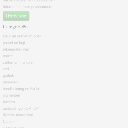
Verzendkosten en voorwaarden
Information foreign customers
Herroeping
Categorieën
kleur en grafietpotloden
pastel en krijt
tekenmaterialen
papier
stiften en markers
verf
grafiek
penselen
handlettering en BuJo
pigmenten
boeken
aanbiedingen OP=OP
diverse materialen
Canson