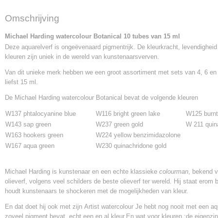
Omschrijving
Michael Harding watercolour Botanical 10 tubes van 15 ml
Deze aquarelverf is ongeëvenaard pigmentrijk. De kleurkracht, levendigheid
kleuren zijn uniek in de wereld van kunstenaarsverven.
Van dit unieke merk hebben we een groot assortiment met sets van 4, 6 en
liefst 15 ml.
De Michael Harding watercolour Botanical bevat de volgende kleuren
W137 phtalocyanine blue
W116 bright green lake
W125 burnt
W143 sap green
W237 green gold
W 211 quin
W163 hookers green
W224 yellow benzimidazolone
W167 aqua green
W230 quinachridone gold
Michael Harding is kunstenaar en een echte klassieke
colourman
, bekend v
olieverf, volgens veel schilders de beste olieverf ter wereld. Hij staat erom 
houdt kunstenaars te shockeren met de mogelijkheden van kleur.
En dat doet hij ook met zijn Artist watercolour Je hebt nog nooit met een aq
zoveel pigment bevat, echt een en al kleur.En wat voor kleuren.:de eigenzin