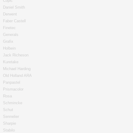
Copic
Daniel Smith
Derwent
Faber Castell
Finetec
Generals
Grafix
Holbein
Jack Richeson
Kuretake
Michael Harding
Old Holland ARA
Panpastel
Prismacolor
Rosa
Schmincke
Schut
Sennelier
Sharpie
Stabilo