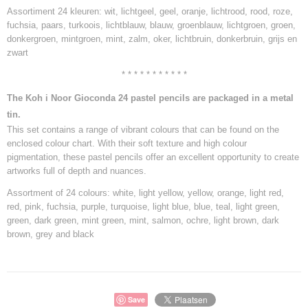
Assortiment 24 kleuren: wit, lichtgeel, geel, oranje, lichtrood, rood, roze,
fuchsia, paars, turkoois, lichtblauw, blauw, groenblauw, lichtgroen, groen,
donkergroen, mintgroen, mint, zalm, oker, lichtbruin, donkerbruin, grijs en
zwart
* * * * * * * * * * *
The Koh i Noor Gioconda 24 pastel pencils are packaged in a metal
tin.
This set contains a range of vibrant colours that can be found on the
enclosed colour chart. With their soft texture and high colour
pigmentation, these pastel pencils offer an excellent opportunity to create
artworks full of depth and nuances.
Assortment of 24 colours: white, light yellow, yellow, orange, light red,
red, pink, fuchsia, purple, turquoise, light blue, blue, teal, light green,
green, dark green, mint green, mint, salmon, ochre, light brown, dark
brown, grey and black
Save