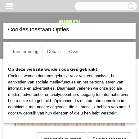
Cookies toestaan Opties
Inloggen
Registreren
UW WINKELWAGEN
Toestemming
Details
Over
Geen producten
(0)
Op deze website worden cookies gebruikt
Home
>
kleur en grafietpotloden
>
diverse merken
>
Koh i Noor Gioconda
Cookies worden door ons gebruikt voor verkeersanalyse, het
24 pastelpotloden
aanbieden van sociale media-functies en het personaliseren van
informatie en advertenties. Daarnaast verlenen we onze sociale
media-, advertentie- en analysepartners toegang tot informatie over
hoe u onze site gebruikt. Zij kunnen deze informatie gebruiken in
combinatie met andere gegevens die zij mogelijk hebben verzameld
door uw gebruik van hun diensten of die u hen hebt verstrekt.