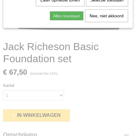
Later opnieuw tonen
Selectie toestaan
Alles toestaan
Nee, niet akkoord
Jack Richeson Basic
Foundation set
€ 67,50
(inclusief btw 21%)
Aantal
IN WINKELWAGEN
Omschrijving