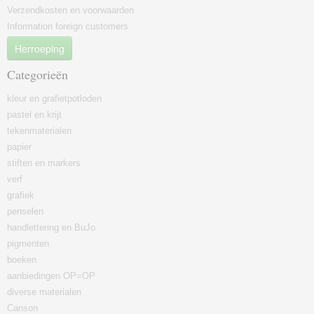
Verzendkosten en voorwaarden
Information foreign customers
Herroeping
Categorieën
kleur en grafietpotloden
pastel en krijt
tekenmaterialen
papier
stiften en markers
verf
grafiek
penselen
handlettering en BuJo
pigmenten
boeken
aanbiedingen OP=OP
diverse materialen
Canson