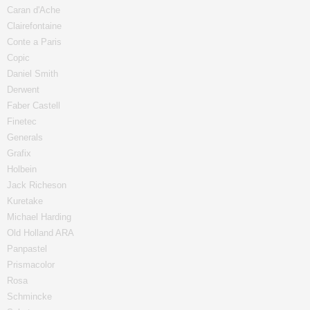
Caran d'Ache
Clairefontaine
Conte a Paris
Copic
Daniel Smith
Derwent
Faber Castell
Finetec
Generals
Grafix
Holbein
Jack Richeson
Kuretake
Michael Harding
Old Holland ARA
Panpastel
Prismacolor
Rosa
Schmincke