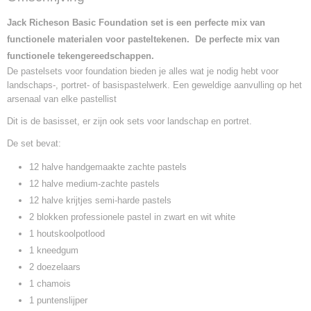
Jack Richeson Basic Foundation set is een perfecte mix van
functionele materialen voor pasteltekenen. De perfecte mix van
functionele tekengereedschappen.
De pastelsets voor foundation bieden je alles wat je nodig hebt voor
landschaps-, portret- of basispastelwerk. Een geweldige aanvulling op het
arsenaal van elke pastellist
Dit is de basisset, er zijn ook sets voor landschap en portret.
De set bevat:
12 halve handgemaakte zachte pastels
12 halve medium-zachte pastels
12 halve krijtjes semi-harde pastels
2 blokken professionele pastel in zwart en wit white
1 houtskoolpotlood
1 kneedgum
2 doezelaars
1 chamois
1 puntenslijper