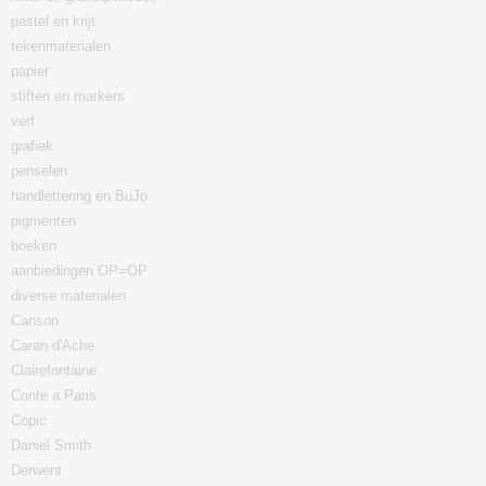
pastel en krijt
tekenmaterialen
papier
stiften en markers
verf
grafiek
penselen
handlettering en BuJo
pigmenten
boeken
aanbiedingen OP=OP
diverse materialen
Canson
Caran d'Ache
Clairefontaine
Conte a Paris
Copic
Daniel Smith
Derwent