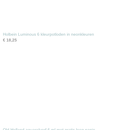
Holbein Luminous 6 kleurpotloden in neonkleuren
€ 18,25
Old Holland aquarelverf 6 ml met gratis leeg napje