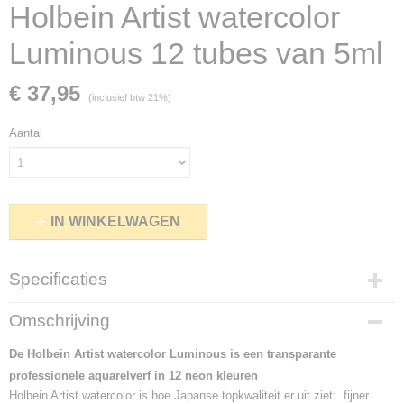
Holbein Artist watercolor
Luminous 12 tubes van 5ml
€ 37,95
(inclusief btw 21%)
Aantal
IN WINKELWAGEN
Specificaties
Netto gewicht
Omschrijving
0,99 Kg
Bruto gewicht
De Holbein Artist watercolor Luminous is een
transparante
0,99 Kg
professionele aquarelverf in 12 neon kleuren
Holbein Artist watercolor is hoe Japanse topkwaliteit er uit ziet: fijner