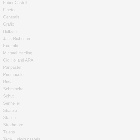
Faber Castell
Finetec
Generals
Grafix
Holbein
Jack Richeson
Kuretake
Michael Harding
Old Holland ARA
Panpastel
Prismacolor
Rosa
Schmincke
Schut
Sennelier
Sharpie
Stabilo
Strathmore
Talens
Terry Ludwig pastels