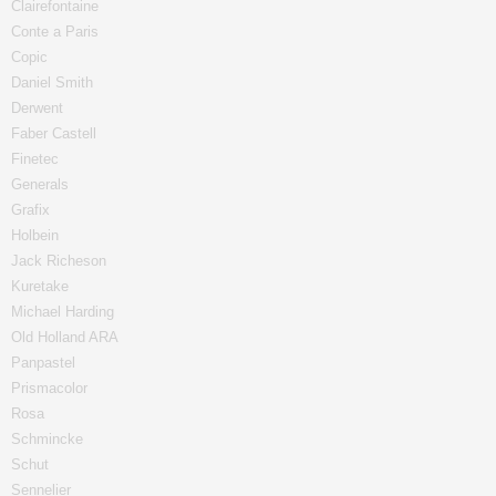
Clairefontaine
Conte a Paris
Copic
Daniel Smith
Derwent
Faber Castell
Finetec
Generals
Grafix
Holbein
Jack Richeson
Kuretake
Michael Harding
Old Holland ARA
Panpastel
Prismacolor
Rosa
Schmincke
Schut
Sennelier