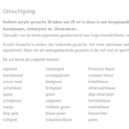
Omschrijving
Holbein acrylic gouache 36 tubes van 20 ml in doos i
s een hoogwaardi
kunstenaars, ontwerpers en illustratoren.
Gemaakt van de beste pigmenten geselecteerd voor hoge kleurdichtheid, ver
Acrylic Gouache is anders dan tradionele gouache, niet meer oplosbaar nad
aquarelverf, Maar net als watergebaseerde gouache is de verf mat en gesch
De set bevat de volgende kleuren:
wijnrood
citroengeel
Pruisisch blauw
karmijnrood
smaragdgroen
cerulean blauw
zuiver rood
bladgroen
kobaltblauw
s
charlaken
lichtgroen
ultramarijnblauw
opera
groen
diep ultramarijn
schelproze
sapgroen
hemelsblauw
o
ranje
viridiaan groen
marineblauw
diep geel
blauw groen
blauwviolet
l
ichtgeel
turquoise blauw
paars