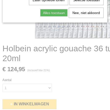
Later opnieuw tonen
Selectie toestaan
Alles toestaan
Nee, niet akkoord
Holbein acrylic gouache 36 
20ml
€ 124,95
(inclusief btw 21%)
Aantal
IN WINKELWAGEN