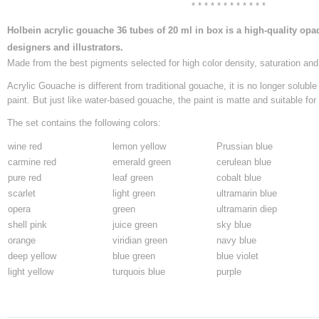
* * * * * * * * * * * *
Holbein acrylic gouache 36 tubes of 20 ml in box is a high-quality opaqu
designers and illustrators.
Made from the best pigments selected for high color density, saturation and
Acrylic Gouache is different from traditional gouache, it is no longer soluble 
paint. But just like water-based gouache, the paint is matte and suitable fo
The set contains the following colors:
wine red
lemon yellow
Prussian blue
carmine red
emerald green
cerulean blue
pure red
leaf green
cobalt blue
s
carlet
light green
ultramarin blue
opera
green
ultramarin diep
shell pink
juice green
sky blue
o
range
viridian green
navy blue
deep yellow
blue green
blue violet
l
ight yellow
turquois blue
purple