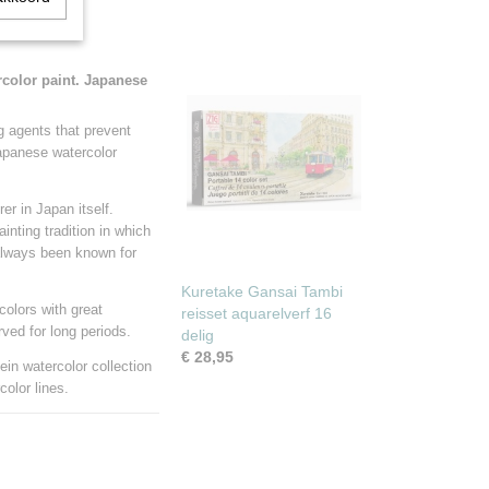
rcolor paint. Japanese
g agents that prevent
Japanese watercolor
er in Japan itself.
inting tradition in which
always been known for
Kuretake Gansai Tambi
colors with great
reisset aquarelverf 16
rved for long periods.
delig
€ 28,95
ein watercolor collection
color lines.