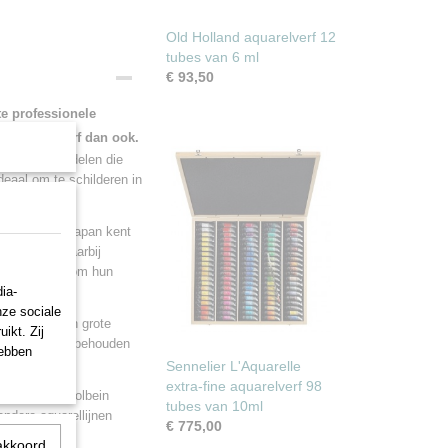
Old Holland aquarelverf 12
tubes van 6 ml
€ 93,50
e professionele
re aquarelverf dan ook.
dispergeermiddelen die
deaal om te schilderen in
ilwerk.
 Japan zelf. Japan kent
ertraditie waarbij
altijd bekend om hun
ia-
nze sociale
ellen met een grote
ikt. Zij
ange perioden behouden
hebben
Sennelier L'Aquarelle
extra-fine aquarelverf 98
t, bevat de Holbein
tubes van 10ml
 andere aquarellijnen
€ 775,00
akkoord