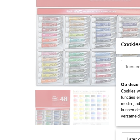
Cookies
Toeste
Op deze 
Cookies wo
functies e
media-, ad
kunnen dez
verzameld 
Later 