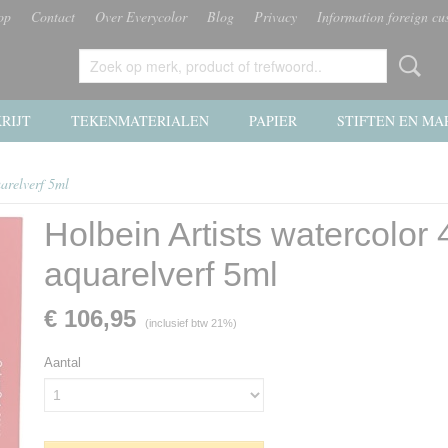
op
Contact
Over Everycolor
Blog
Privacy
Information foreign cu
RIJT
TEKENMATERIALEN
PAPIER
STIFTEN EN MA
uarelverf 5ml
Holbein Artists watercolor 
aquarelverf 5ml
€ 106,95
(inclusief btw 21%)
Aantal