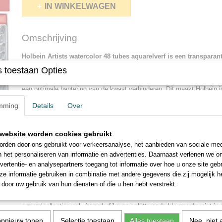
IN WINKELWAGEN
Omschrijving
Holbein Artists watercolor 48 tubes aquarelverf is een
transparant
aquarelverf.
Japanse topkwaliteit: fijner gemalen dan welke ande
 toestaan Opties
Geproduceerd zonder ossengal of ander dierlijk bijproduct of andere 
een optimale hantering van de kwast verhinderen. Dit maakt Holbein i
de Japanse aquareltraditie. Holbein is de perfecte keuze voor fijn deta
mming
Details
Over
De Holbein Artists' watercolor kopen we sinds kort bij de producent in
zoals andere Oost Aziatische landen, China en Korea, een lange schild
website worden cookies gebruikt
aquarel een veel gebruikt medium was en is. Japanse kleuren staan ​​
rden door ons gebruikt voor verkeersanalyse, het aanbieden van sociale med
schittering en Holbein zet dezelfde traditie voort.
n het personaliseren van informatie en advertenties. Daarnaast verlenen we o
Sinds 1900 produceert Holbein een groot palet van transparante aquar
vertentie- en analysepartners toegang tot informatie over hoe u onze site gebru
lichtechtheid en kleurkracht, waardoor de mooie kleuren gedurende l
e informatie gebruiken in combinatie met andere gegevens die zij mogelijk 
blijven.
door uw gebruik van hun diensten of die u hen hebt verstrekt.
Naast de pigmenten die traditioneel in Europese kunst worden gebruik
aquarelcollectie veel uitzonderlijke en schitterende kleuren die niet in
voorkomen.
opnieuw tonen
Selectie toestaan
Alles toestaan
Nee, niet 