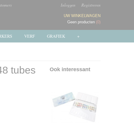
stomers
Inloggen
Registreren
UW WINKELWAGEN
Geen producten
(0)
RKERS
VERF
GRAFIEK
+
48 tubes
Ook interessant