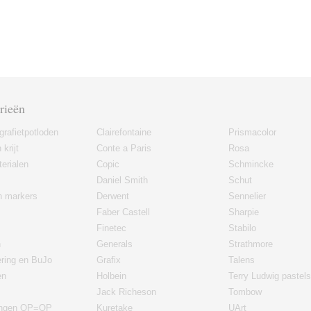
rieën
grafietpotloden
Clairefontaine
Prismacolor
 krijt
Conte a Paris
Rosa
erialen
Copic
Schmincke
Daniel Smith
Schut
en markers
Derwent
Sennelier
Faber Castell
Sharpie
Finetec
Stabilo
n
Generals
Strathmore
ering en BuJo
Grafix
Talens
en
Holbein
Terry Ludwig pastels
Jack Richeson
Tombow
ingen OP=OP
Kuretake
UArt