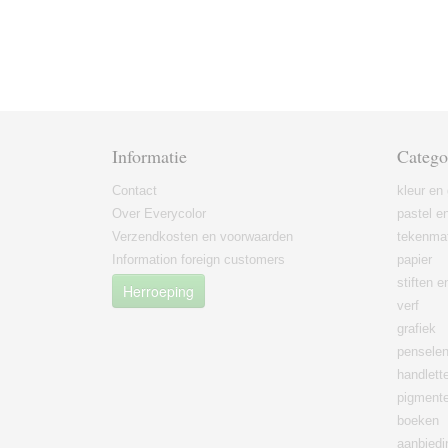
Informatie
Catego
Contact
kleur en 
Over Everycolor
pastel en
Verzendkosten en voorwaarden
tekenmat
Information foreign customers
papier
stiften 
Herroeping
verf
grafiek
pensele
handlett
pigment
boeken
aanbied