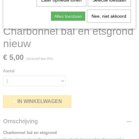
Later opnieuw tonen
Selectie toestaan
Alles toestaan
Nee, niet akkoord
Charbonnel bal en etsgrond
nieuw
€ 5,00
(inclusief btw 0%)
Aantal
IN WINKELWAGEN
Omschrijving
Charbonnel bal en etsgrond