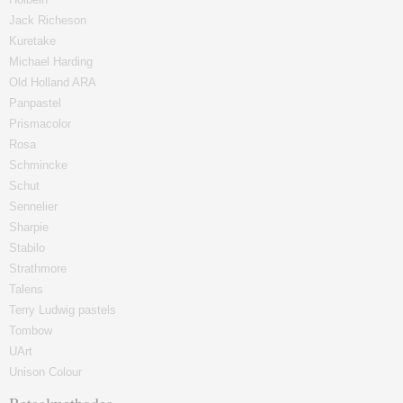
Jack Richeson
Kuretake
Michael Harding
Old Holland ARA
Panpastel
Prismacolor
Rosa
Schmincke
Schut
Sennelier
Sharpie
Stabilo
Strathmore
Talens
Terry Ludwig pastels
Tombow
UArt
Unison Colour