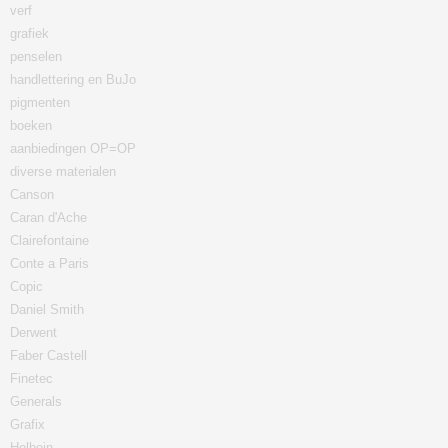
verf
grafiek
penselen
handlettering en BuJo
pigmenten
boeken
aanbiedingen OP=OP
diverse materialen
Canson
Caran d'Ache
Clairefontaine
Conte a Paris
Copic
Daniel Smith
Derwent
Faber Castell
Finetec
Generals
Grafix
Holbein