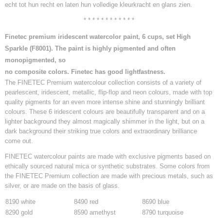
echt tot hun recht en laten hun volledige kleurkracht en glans zien.
* * * * * * * * * * * *
Finetec premium iridescent watercolor paint, 6 cups, set High
Sparkle (F8001). The paint is highly pigmented and often
monopigmented, so
no composite colors. Finetec has good lightfastness.
The FINETEC Premium watercolour collection consists of a variety of
pearlescent, iridescent, metallic, flip-flop and neon colours, made with top
quality pigments for an even more intense shine and stunningly brilliant
colours. These 6 iridescent colours are beautifully transparent and on a
lighter background they almost magically shimmer in the light, but on a
dark background their striking true colors and extraordinary brilliance
come out.
FINETEC watercolour paints are made with exclusive pigments based on
ethically sourced natural mica or synthetic substrates. Some colors from
the FINETEC Premium collection are made with precious metals, such as
silver, or are made on the basis of glass.
8190 white
8490 red
8690 blue
8290 gold
8590 amethyst
8790 turquoise