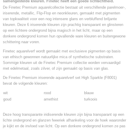
samengestelde kleuren. Finetec heeft een goede lichtechtheid.
De Finetec Premium aquarelcollectie bestaat uit verschillende parelmoer-,
iriserende, metallic, Flip-Flop en neonkleuren, gemaakt met pigmenten
van topkwaliteit voor een nog intensere glans en verbluffend briljante
kleuren. Deze 6 iriserende kleuren zijn prachtig transparant en glinsteren
op een lichtere ondergrond bijna magisch in het licht, maar op een
donkere ondergrond komen hun opvallende ware kleuren en buitengewone
schittering naar voren.
Finetec aquarelverf wordt gemaakt met exclusieve pigmenten op basis
van ethisch gewonnen natuurlijke mica of synthetische substraten.
Sommige kleuren uit de Finetec Premium collectie worden vervaardigd
met edelmetaal, zoals zilver, of zijn gemaakt op basis van glas.
De Finetec Premium iriserende aquarelverf set High Sparkle (F8001)
bevat de volgende kleuren:
wit
rood
blauw
goud
amethist
turkoois
Deze hoog transparante iridiserende kleuren zijn bijna transparant op een
lichte ondergrond en glanzen feeeriek afhankeling voor de hoek waaronder
je kijkt en de invloed van licht. Op een donkere ondergrond komen ze pas