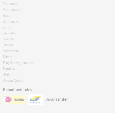
Panpastel
Prismacolor
Rosa
Schmincke
Schut
Sennelier
Sharpie
Stabilo
Strathmore
Talens
Terry Ludwig pastels
Tombow
UArt
Unison Colour
Betaalmethodes