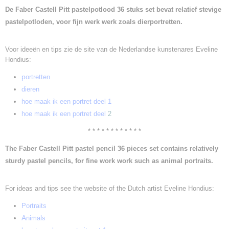
De Faber Castell Pitt pastelpotlood 36 stuks set bevat relatief stevige
pastelpotloden, voor fijn werk werk zoals dierportretten.
Voor ideeën en tips zie de site van de Nederlandse kunstenares Eveline
Hondius:
p
ortretten
dieren
hoe maak ik een portret deel 1
hoe maak ik een portret deel
2
* * * * * * * * * * * *
The Faber Castell Pitt pastel pencil 36 pieces set contains relatively
sturdy pastel pencils, for fine work work such as animal portraits.
For ideas and tips see the website of the Dutch artist Eveline Hondius:
Portraits
A
l
nima
s