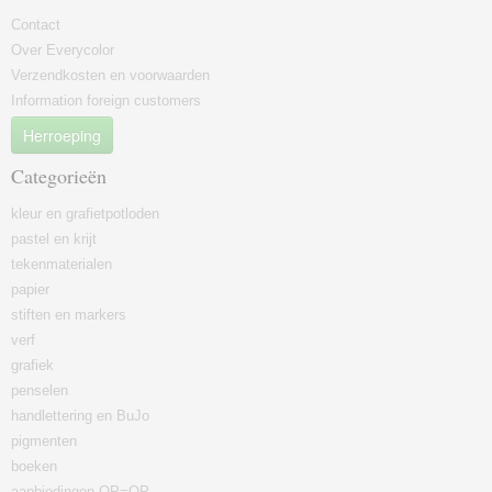
Contact
Over Everycolor
Verzendkosten en voorwaarden
Information foreign customers
Herroeping
Categorieën
kleur en grafietpotloden
pastel en krijt
tekenmaterialen
papier
stiften en markers
verf
grafiek
penselen
handlettering en BuJo
pigmenten
boeken
aanbiedingen OP=OP