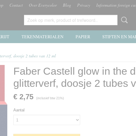
op
Contact
Over Everycolor
Blog
Privacy
Information foreign cu
RIJT
TEKENMATERIALEN
PAPIER
STIFTEN EN MA
tterverf, doosje 2 tubes van 12 ml
Faber Castell glow in the 
glitterverf, doosje 2 tubes
€ 2,75
(inclusief btw 21%)
Aantal