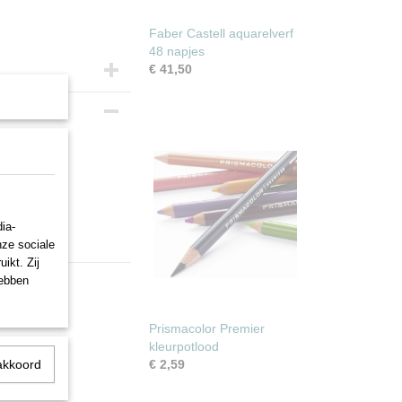
Faber Castell aquarelverf
48 napjes
€ 41,50
l.
l.
ia-
nze sociale
ikt. Zij
hebben
Prismacolor Premier
kleurpotlood
akkoord
€ 2,59