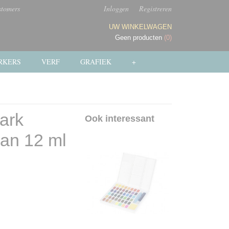
stomers
Inloggen
Registreren
UW WINKELWAGEN
Geen producten
(0)
RKERS
VERF
GRAFIEK
+
dark
Ook interessant
 van 12 ml