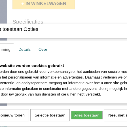
IN WINKELWAGEN
Specificaties
 toestaan Opties
Netto gewicht
0,30 Kg
Omschrijving
Bruto gewicht
0,30 Kg
Faber Castell glow in the dark glitterverf, doosje 2 tubes van 12 m
mming
Details
Over
Deze verf geeft een fantastisch effect in het donker.
* * * * * * * * * * * *
website worden cookies gebruikt
Faber Castell glow in the dark glitter paint, box of 2 tubes of 12 m
rden door ons gebruikt voor verkeersanalyse, het aanbieden van sociale med
This paint gives a fantastic effect in the dark.
n het personaliseren van informatie en advertenties. Daarnaast verlenen we o
vertentie- en analysepartners toegang tot informatie over hoe u onze site gebru
e informatie gebruiken in combinatie met andere gegevens die zij mogelijk 
door uw gebruik van hun diensten of die u hen hebt verstrekt.
Save
opnieuw tonen
Selectie toestaan
Alles toestaan
Nee, niet 