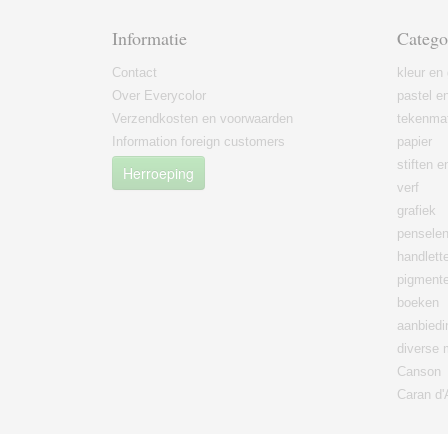
Informatie
Catego
Contact
kleur en 
Over Everycolor
pastel en
Verzendkosten en voorwaarden
tekenmat
Information foreign customers
papier
stiften 
Herroeping
verf
grafiek
pensele
handlett
pigment
boeken
aanbied
diverse 
Canson
Caran d