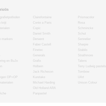
rieën
grafietpotloden
Clairefontaine
Prismacolor
 krijt
Conte a Paris
Rosa
erialen
Copic
Schmincke
Daniel Smith
Schut
en markers
Derwent
Sennelier
Faber Castell
Sharpie
Finetec
Stabilo
n
Generals
Strathmore
ering en BuJo
Grafix
Talens
en
Holbein
Terry Ludwig pastels
Jack Richeson
Tombow
ingen OP=OP
Kuretake
UArt
materialen
Michael Harding
Unison Colour
Old Holland ARA
'Ache
Panpastel