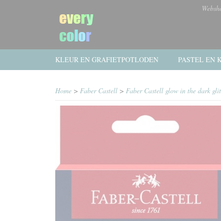
Websh
KLEUR EN GRAFIETPOTLODEN
PASTEL EN K
Home
>
Faber Castell
>
Faber Castell glow in the dark gli