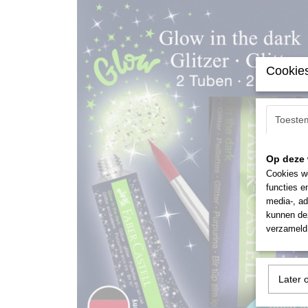
Cookies
Toeste
Op deze 
Cookies wo
functies e
media-, ad
kunnen dez
verzameld 
Later 