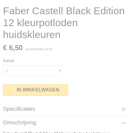
Faber Castell Black Edition
12 kleurpotloden
huidskleuren
€ 6,50
(inclusief btw 21%)
Aantal
IN WINKELWAGEN
Specificaties
Netto gewicht
Omschrijving
0,49 Kg
Bruto gewicht