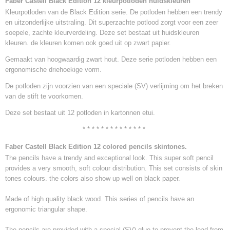
Faber Castell Black Edition 12 kleurpotloden huidskleuren
0,49 Kg
Kleurpotloden van de Black Edition serie. De potloden hebben een trendy
en uitzonderlijke uitstraling. Dit superzachte potlood zorgt voor een zeer
soepele, zachte kleurverdeling. Deze set bestaat uit huidskleuren
kleuren. de kleuren komen ook goed uit op zwart papier.
Gemaakt van hoogwaardig zwart hout. Deze serie potloden hebben een
ergonomische driehoekige vorm.
De potloden zijn voorzien van een speciale (SV) verlijming om het breken
van de stift te voorkomen.
Deze set bestaat uit 12 potloden in kartonnen etui.
* * * * * * * * * * * * * *
Faber Castell Black Edition 12 colored pencils skintones.
The pencils have a trendy and exceptional look. This super soft pencil
provides a very smooth, soft colour distribution. This set consists of skin
tones colours. the colors also show up well on black paper.
Made of high quality black wood. This series of pencils have an
ergonomic triangular shape.
The pencils are provided with a special (SV) glue to prevent the lead from