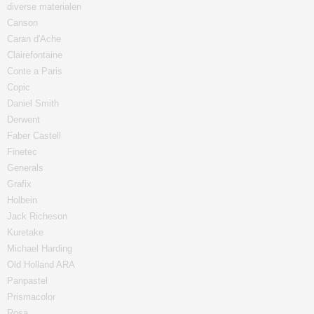
diverse materialen
Canson
Caran d'Ache
Clairefontaine
Conte a Paris
Copic
Daniel Smith
Derwent
Faber Castell
Finetec
Generals
Grafix
Holbein
Jack Richeson
Kuretake
Michael Harding
Old Holland ARA
Panpastel
Prismacolor
Rosa