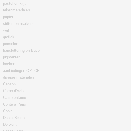
pastel en krijt
tekenmaterialen
papier
stiften en markers
verf
grafiek
penselen
handlettering en BuJo
pigmenten
boeken
aanbiedingen OP=OP
diverse materialen
Canson
Caran d'Ache
Clairefontaine
Conte a Paris
Copic
Daniel Smith
Derwent