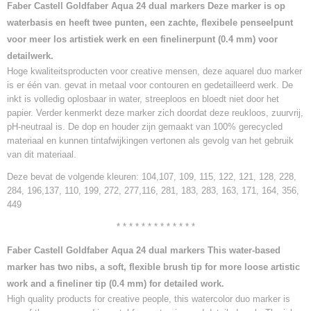
Faber Castell Goldfaber Aqua 24 dual markers Deze marker is op
waterbasis en heeft twee punten, een zachte, flexibele penseelpunt
voor meer los artistiek werk en een finelinerpunt (0.4 mm) voor
detailwerk.
Hoge kwaliteitsproducten voor creative mensen, deze aquarel duo marker
is er één van. gevat in metaal voor contouren en gedetailleerd werk. De
inkt is volledig oplosbaar in water, streeploos en bloedt niet door het
papier. Verder kenmerkt deze marker zich doordat deze reukloos, zuurvrij,
pH-neutraal is. De dop en houder zijn gemaakt van 100% gerecycled
materiaal en kunnen tintafwijkingen vertonen als gevolg van het gebruik
van dit materiaal.
Deze bevat de volgende kleuren: 104,107, 109, 115, 122, 121, 128, 228,
284, 196,137, 110, 199, 272, 277,116, 281, 183, 283, 163, 171, 164, 356,
449
* * * * * * * * * * * * *
Faber Castell Goldfaber Aqua 24 dual markers This water-based
marker has two nibs, a soft, flexible brush tip for more loose artistic
work and a fineliner tip (0.4 mm) for detailed work.
High quality products for creative people, this watercolor duo marker is