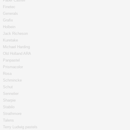
Faber Castell
Finetec
Generals
Grafix
Holbein
Jack Richeson
Kuretake
Michael Harding
Old Holland ARA
Panpastel
Prismacolor
Rosa
Schmincke
Schut
Sennelier
Sharpie
Stabilo
Strathmore
Talens
Terry Ludwig pastels