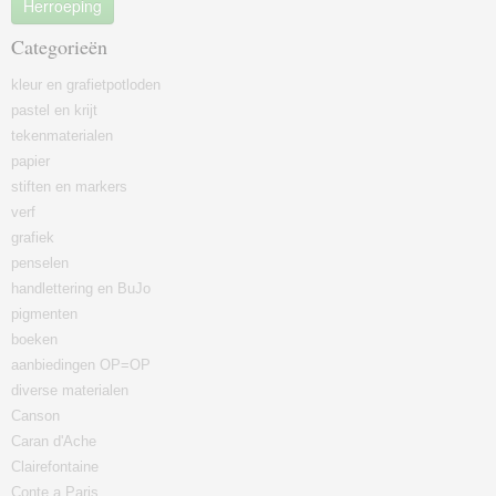
Herroeping
Categorieën
kleur en grafietpotloden
pastel en krijt
tekenmaterialen
papier
stiften en markers
verf
grafiek
penselen
handlettering en BuJo
pigmenten
boeken
aanbiedingen OP=OP
diverse materialen
Canson
Caran d'Ache
Clairefontaine
Conte a Paris