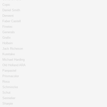
Copic
Daniel Smith
Derwent
Faber Castell
Finetec
Generals
Grafix
Holbein
Jack Richeson
Kuretake
Michael Harding
Old Holland ARA
Panpastel
Prismacolor
Rosa
Schmincke
Schut
Sennelier
Sharpie