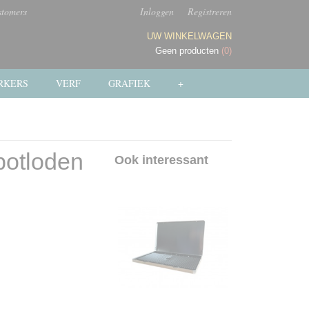
stomers
Inloggen
Registreren
UW WINKELWAGEN
Geen producten
(0)
RKERS
VERF
GRAFIEK
+
 potloden
Ook interessant