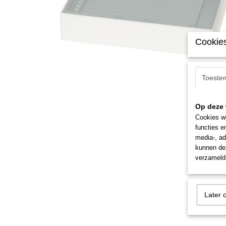
Cookies
Toeste
Op deze 
Cookies wo
functies e
media-, ad
kunnen dez
verzameld 
Later 