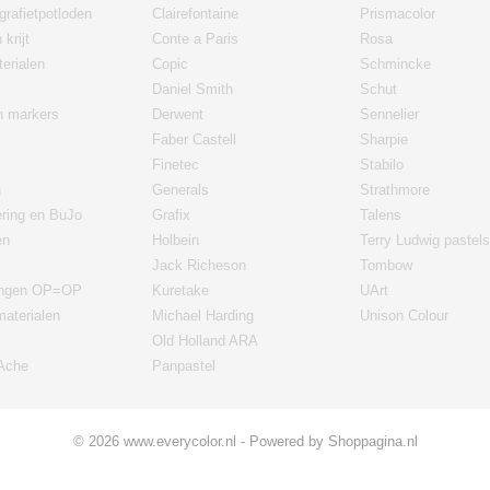
grafietpotloden
Clairefontaine
Prismacolor
 krijt
Conte a Paris
Rosa
erialen
Copic
Schmincke
Daniel Smith
Schut
en markers
Derwent
Sennelier
Faber Castell
Sharpie
Finetec
Stabilo
n
Generals
Strathmore
ering en BuJo
Grafix
Talens
en
Holbein
Terry Ludwig pastels
Jack Richeson
Tombow
ingen OP=OP
Kuretake
UArt
materialen
Michael Harding
Unison Colour
Old Holland ARA
'Ache
Panpastel
© 2026 www.everycolor.nl - Powered by Shoppagina.nl