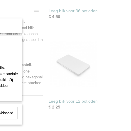
Leeg blik voor 36 potloden
€ 4,50
Faber Castell.
ren in één mooi blik.
el rond als hexagonaal
potloden die gestapeld in
from Faber Castell.
ia-
store them in one
nze sociale
, both round and hexagonal
ikt. Zij
 pencils that are stacked
hebben
Leeg blik voor 12 potloden
€ 2,25
akkoord