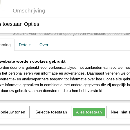
Omschrijving
Faber Castell leeg blik 36 potloden Mooi metalen bewaarblik van 
 toestaan Opties
Vanaf nu kan je al je favoriete potloden eindeloos combineren en bewa
Geschikt voor het bewaren of opbergen van wat dikkere potloden, zow
(zoals de Polychomos en de Albrecht Durer. Het heeft 3 trays voor 12 
mming
Details
Over
het blik zitten.
* * * * * * * * * *
website worden cookies gebruikt
Faber Castell empty tin of 36 pencils Beautiful metal storage tin 
rden door ons gebruikt voor verkeersanalyse, het aanbieden van sociale med
From now on you can endlessly combine all your favorite pencils and 
n het personaliseren van informatie en advertenties. Daarnaast verlenen we o
beautiful tin. Suitable for storing or storing somewhat thicker pencils
vertentie- en analysepartners toegang tot informatie over hoe u onze site gebru
(such as the Polychomos and the Albrecht Durer. It has 3 trays for 12
e informatie gebruiken in combinatie met andere gegevens die zij mogelijk 
in the tin.
door uw gebruik van hun diensten of die u hen hebt verstrekt.
Save
opnieuw tonen
Selectie toestaan
Alles toestaan
Nee, niet 