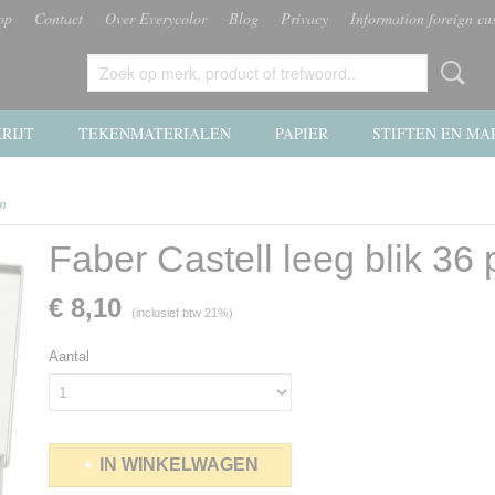
op
Contact
Over Everycolor
Blog
Privacy
Information foreign cu
RIJT
TEKENMATERIALEN
PAPIER
STIFTEN EN MA
en
Faber Castell leeg blik 36
€ 8,10
(inclusief btw 21%)
Aantal
IN WINKELWAGEN