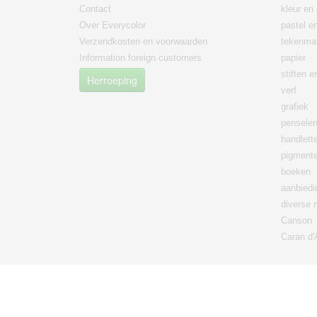
Contact
kleur en 
Over Everycolor
pastel en
Verzendkosten en voorwaarden
tekenmat
Information foreign customers
papier
stiften 
Herroeping
verf
grafiek
pensele
handlett
pigment
boeken
aanbied
diverse 
Canson
Caran d