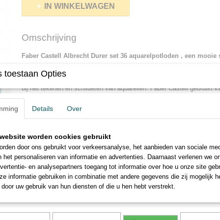
IN WINKELWAGEN
Omschrijving
Faber Castell Albrecht Durer set 36 aquarelpotloden , een mooie se
assortiment van 120 kleuren.
 toestaan Opties
Deze set van Faber Castell Albrecht Durer set 36 aquarelpotloden gev
bij het tekenen en schilderen van aquarellen. Faber Castell gebruikt k
materialen die vaak duurzaam zijn gemaakt (o.a. FSC-keurmerk)
mming
Details
Over
Afhankelijk van het gebruikte papier kunnen de pigmenten volledig wo
gedragen ze zich dan op dezelfde manier als klassieke aquarelverf.
website worden cookies gebruikt
De Faber Castell Albrecht Durer Artist aquarelpotloden kunnen ook 
rden door ons gebruikt voor verkeersanalyse, het aanbieden van sociale med
andere artistieke media zoals inkt. De Pitt Artist india inkt is bijzonde
n het personaliseren van informatie en advertenties. Daarnaast verlenen we o
watervast en met deze inkt gemaakte schetsen lossen niet op bij het
vertentie- en analysepartners toegang tot informatie over hoe u onze site gebru
Deze combinatie van media wordt makkelijker gemaakt doordat alle se
e informatie gebruiken in combinatie met andere gegevens die zij mogelijk 
produkten werken met dezelfde kleurindeling.
door uw gebruik van hun diensten of die u hen hebt verstrekt.
De aquarelpotloden hechten stevig op het papier en hoeven niet te wo
Fa
ber
astell
Voor ideeën en tips zie de
website van
C