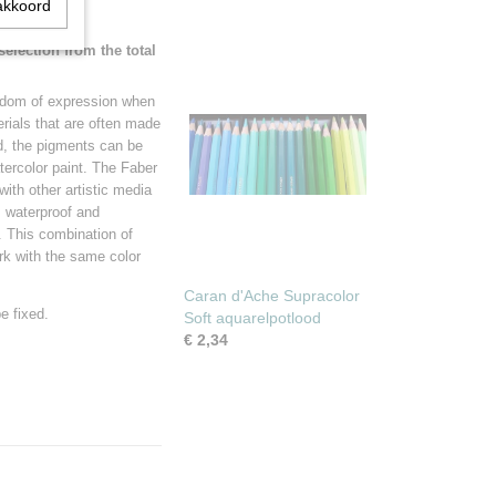
akkoord
selection from the total
reedom of expression when
erials that are often made
d, the pigments can be
ercolor paint. The Faber
with other artistic media
is waterproof and
. This combination of
rk with the same color
Caran d'Ache Supracolor
e fixed.
Soft aquarelpotlood
€ 2,34