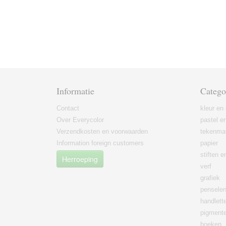
Informatie
Catego
Contact
kleur en 
Over Everycolor
pastel en
Verzendkosten en voorwaarden
tekenmat
Information foreign customers
papier
stiften 
Herroeping
verf
grafiek
pensele
handlett
pigment
boeken