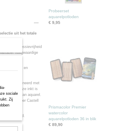
Probeerset
aquarelpotloden
€ 9,95
lectie uit het totale
en veel expressievrijheid
walitatief hoogwaardige
rden opgelost en
worden gecombineerd met
ia-
r geschikt. Deze inkt is
nze sociale
 aanbrengen van aquarel.
ikt. Zij
ries van Faber Castell
hebben
Prismacolor Premier
watercolor
rden gefixeerd.
aquarelpotloden 36 in blik
€ 89,90