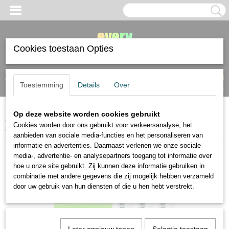
Cookies toestaan Opties
Inloggen
Registreren
UW WINKELWAGEN
Toestemming
Details
Over
Geen producten
(0)
Op deze website worden cookies gebruikt
Home
>
diverse materialen
>
snijden en knippen
>
Westcott keramisch
Cookies worden door ons gebruikt voor verkeersanalyse, het
mesje
aanbieden van sociale media-functies en het personaliseren van
informatie en advertenties. Daarnaast verlenen we onze sociale
media-, advertentie- en analysepartners toegang tot informatie over
hoe u onze site gebruikt. Zij kunnen deze informatie gebruiken in
combinatie met andere gegevens die zij mogelijk hebben verzameld
door uw gebruik van hun diensten of die u hen hebt verstrekt.