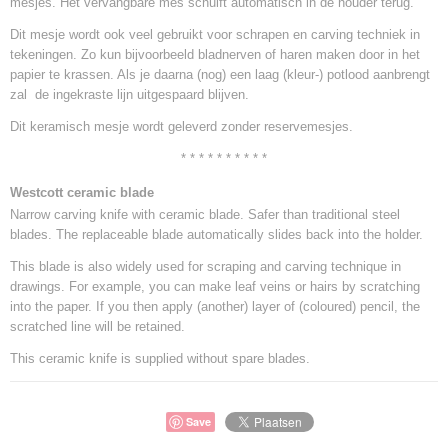
mesjes. Het vervangbare mes schuift automatisch in de houder terug.
Dit mesje wordt ook veel gebruikt voor schrapen en carving techniek in
tekeningen. Zo kun bijvoorbeeld bladnerven of haren maken door in het
papier te krassen. Als je daarna (nog) een laag (kleur-) potlood aanbrengt
zal de ingekraste lijn uitgespaard blijven.
Dit keramisch mesje wordt geleverd zonder reservemesjes.
* * * * * * * * * *
Westcott ceramic blade
Narrow carving knife with ceramic blade. Safer than traditional steel
blades. The replaceable blade automatically slides back into the holder.
This blade is also widely used for scraping and carving technique in
drawings. For example, you can make leaf veins or hairs by scratching
into the paper. If you then apply (another) layer of (coloured) pencil, the
scratched line will be retained.
This ceramic knife is supplied without spare blades.
Save