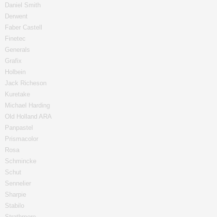
Daniel Smith
Derwent
Faber Castell
Finetec
Generals
Grafix
Holbein
Jack Richeson
Kuretake
Michael Harding
Old Holland ARA
Panpastel
Prismacolor
Rosa
Schmincke
Schut
Sennelier
Sharpie
Stabilo
Strathmore