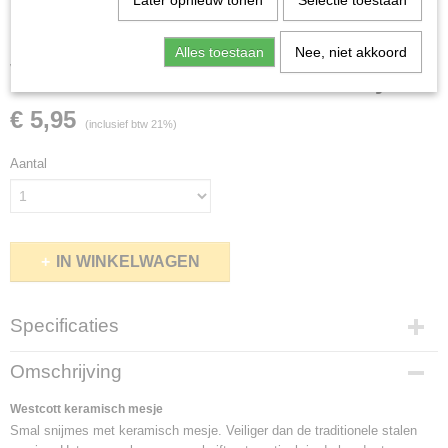
Later opnieuw tonen
Selectie toestaan
Alles toestaan
Nee, niet akkoord
Westcott keramisch mesje
€ 5,95
(inclusief btw 21%)
Aantal
IN WINKELWAGEN
Specificaties
Netto gewicht
Omschrijving
0,30 Kg
Bruto gewicht
Westcott keramisch mesje
0,30 Kg
Smal snijmes met keramisch mesje. Veiliger dan de traditionele stalen