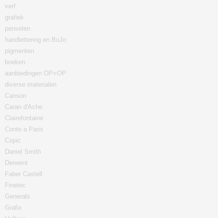
verf
grafiek
penselen
handlettering en BuJo
pigmenten
boeken
aanbiedingen OP=OP
diverse materialen
Canson
Caran d'Ache
Clairefontaine
Conte a Paris
Copic
Daniel Smith
Derwent
Faber Castell
Finetec
Generals
Grafix