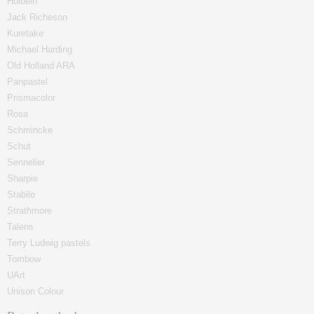
Holbein
Jack Richeson
Kuretake
Michael Harding
Old Holland ARA
Panpastel
Prismacolor
Rosa
Schmincke
Schut
Sennelier
Sharpie
Stabilo
Strathmore
Talens
Terry Ludwig pastels
Tombow
UArt
Unison Colour