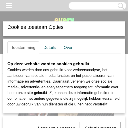
Cookies toestaan Opties
Inloggen
Registreren
UW WINKELWAGEN
Toestemming
Details
Over
Geen producten
(0)
Op deze website worden cookies gebruikt
Home
>
diverse materialen
>
opbergen
>
Art and Go grijs etui voor 72
Cookies worden door ons gebruikt voor verkeersanalyse, het
potloden
aanbieden van sociale media-functies en het personaliseren van
informatie en advertenties. Daarnaast verlenen we onze sociale
media-, advertentie- en analysepartners toegang tot informatie over
hoe u onze site gebruikt. Zij kunnen deze informatie gebruiken in
combinatie met andere gegevens die zij mogelijk hebben verzameld
door uw gebruik van hun diensten of die u hen hebt verstrekt.