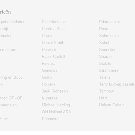
rieën
grafietpotloden
Clairefontaine
Prismacolor
 krijt
Conte a Paris
Rosa
erialen
Copic
Schmincke
Daniel Smith
Schut
en markers
Derwent
Sennelier
Faber Castell
Sharpie
Finetec
Stabilo
n
Generals
Strathmore
ering en BuJo
Grafix
Talens
en
Holbein
Terry Ludwig pastels
Jack Richeson
Tombow
ingen OP=OP
Kuretake
UArt
materialen
Michael Harding
Unison Colour
Old Holland ARA
'Ache
Panpastel