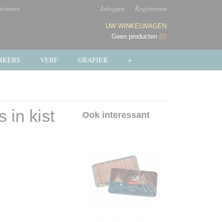
stomers
Inloggen
Registreren
UW WINKELWAGEN
Geen producten
(0)
RKERS
VERF
GRAFIEK
+
 in kist
Ook interessant