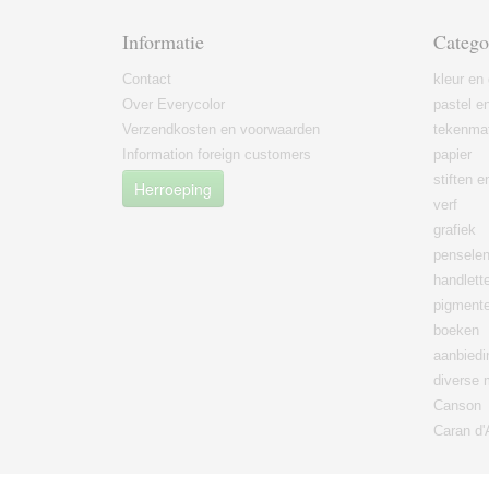
Informatie
Catego
Contact
kleur en 
Over Everycolor
pastel en
Verzendkosten en voorwaarden
tekenmat
Information foreign customers
papier
stiften 
Herroeping
verf
grafiek
pensele
handlett
pigment
boeken
aanbied
diverse 
Canson
Caran d