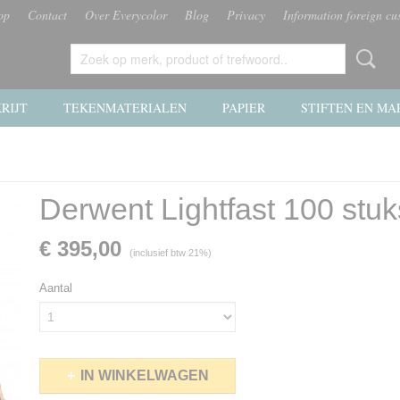
op
Contact
Over Everycolor
Blog
Privacy
Information foreign cu
RIJT
TEKENMATERIALEN
PAPIER
STIFTEN EN MA
Derwent Lightfast 100 stuks
€ 395,00
(inclusief btw 21%)
Aantal
IN WINKELWAGEN