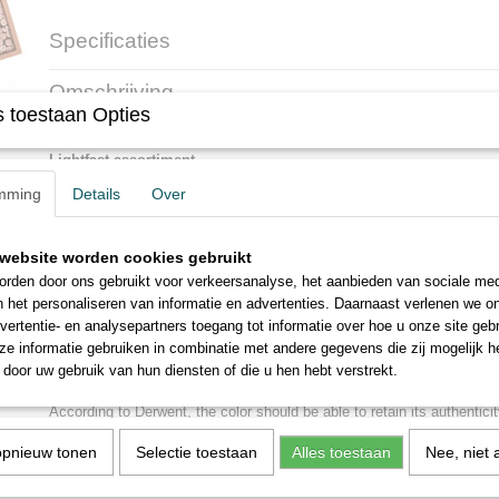
Specificaties
Afmetingen (l,b,h)
46 x 25 x 6 cm
Omschrijving
 toestaan Opties
Derwent Lightfast 100 stuks in houten kist bevat alle 100 kleuren
Lightfast assortiment.
De Derwent Lightfast is een zacht potlood op oliebasis, waarbij licht
mming
Details
Over
gebruikt. Een topper! Volgens Derwent zou de kleur zelfs onder mu
jaar zijn echtheid moeten kunnen behouden.
website worden cookies gebruikt
Voor inspiratie zie de
website van Derwent
rden door ons gebruikt voor verkeersanalyse, het aanbieden van sociale med
* * * * * * * * * * *
n het personaliseren van informatie en advertenties. Daarnaast verlenen we o
vertentie- en analysepartners toegang tot informatie over hoe u onze site gebru
Derwent Lightfast 100 pieces in wooden box contains all 100 col
e informatie gebruiken in combinatie met andere gegevens die zij mogelijk 
Lightfast range.
door uw gebruik van hun diensten of die u hen hebt verstrekt.
The Derwent Lightfast is a soft, oil-based pencil that uses lightfast p
According to Derwent, the color should be able to retain its authenti
conditions for 100 years.
opnieuw tonen
Selectie toestaan
Alles toestaan
Nee, niet 
For inspiration see
the Derwent website