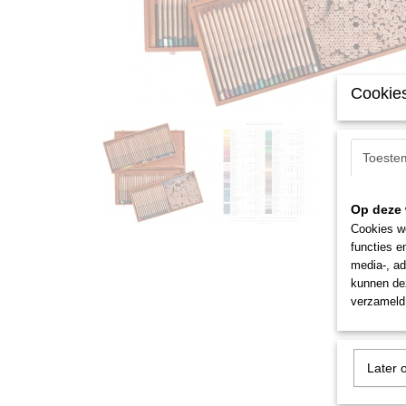
Cookies
Toeste
Op deze 
Cookies wo
functies e
media-, ad
kunnen dez
verzameld 
Later 