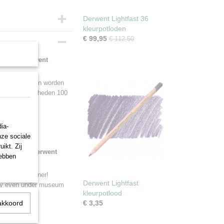
Derwent Lightfast 36
kleurpotloden
€ 99,95
€ 112,50
 van het Derwent
echte pigmenten worden
seumomstandigheden 100
ia-
nze sociale
ikt. Zij
ours of the Derwent
hebben
igments. A winner!
Derwent Lightfast
city even under museum
kleurpotlood
akkoord
€ 3,35