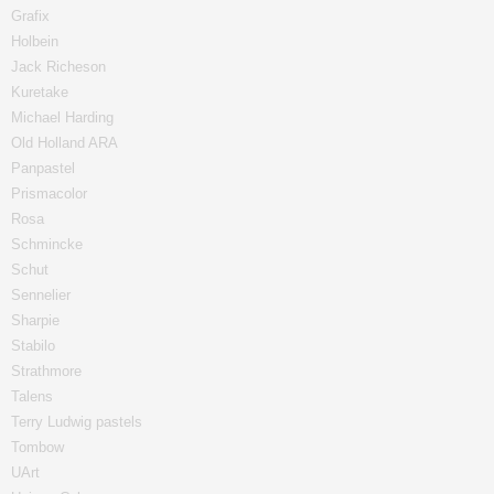
Grafix
Holbein
Jack Richeson
Kuretake
Michael Harding
Old Holland ARA
Panpastel
Prismacolor
Rosa
Schmincke
Schut
Sennelier
Sharpie
Stabilo
Strathmore
Talens
Terry Ludwig pastels
Tombow
UArt