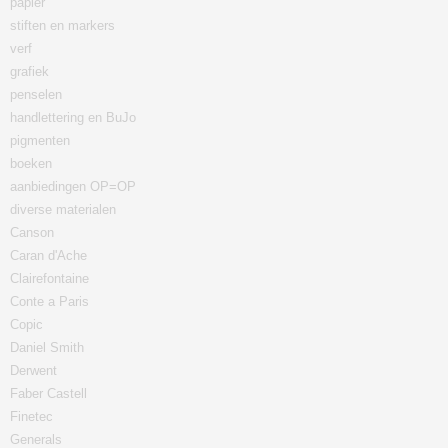
papier
stiften en markers
verf
grafiek
penselen
handlettering en BuJo
pigmenten
boeken
aanbiedingen OP=OP
diverse materialen
Canson
Caran d'Ache
Clairefontaine
Conte a Paris
Copic
Daniel Smith
Derwent
Faber Castell
Finetec
Generals