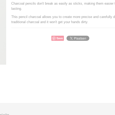
Charcoal pencils don't break as easily as sticks, making them easier 
lasting.
This pencil charcoal allows you to create more precise and carefully 
traditional charcoal and it won't get your hands dirty.
Save
rieën