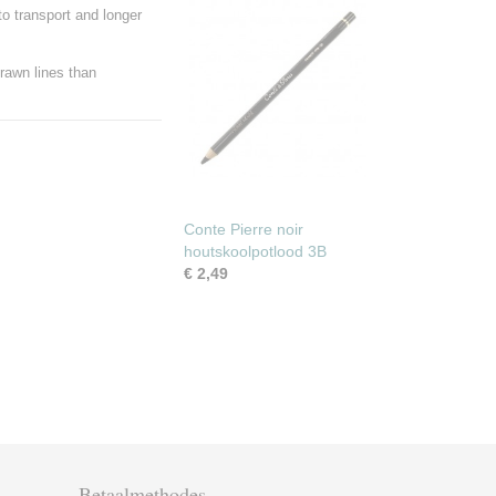
to transport and longer
drawn lines than
Conte Pierre noir
houtskoolpotlood 3B
€ 2,49
Betaalmethodes