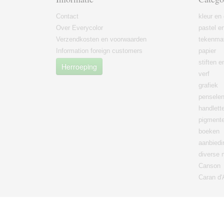
Contact
kleur en 
Over Everycolor
pastel en
Verzendkosten en voorwaarden
tekenmat
Information foreign customers
papier
stiften 
Herroeping
verf
grafiek
pensele
handlett
pigment
boeken
aanbied
diverse 
Canson
Caran d