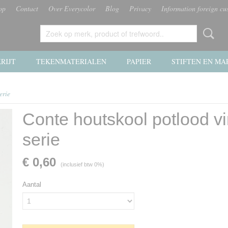
op
Contact
Over Everycolor
Blog
Privacy
Information foreign cu
RIJT
TEKENMATERIALEN
PAPIER
STIFTEN EN MA
erie
Conte houtskool potlood v
serie
€ 0,60
(inclusief btw 0%)
Aantal