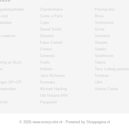
grafietpotloden
Clairefontaine
Prismacolor
 krijt
Conte a Paris
Rosa
erialen
Copic
Schmincke
Daniel Smith
Schut
en markers
Derwent
Sennelier
Faber Castell
Sharpie
Finetec
Stabilo
n
Generals
Strathmore
ering en BuJo
Grafix
Talens
en
Holbein
Terry Ludwig pastels
Jack Richeson
Tombow
ingen OP=OP
Kuretake
UArt
materialen
Michael Harding
Unison Colour
Old Holland ARA
'Ache
Panpastel
© 2026 www.everycolor.nl - Powered by Shoppagina.nl