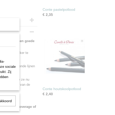
Conte pastelpotlood
€ 2,35
tlood geeft een goede
ze gemakkelijker te
ia-
gvuldig getekende lijnen
nze sociale
ikt. Zij
hebben
in waardoor we ze nu
 de kwaliteit van de
Conte houtskoolpotlood
€ 2,40
akkoord
gives good coverage of