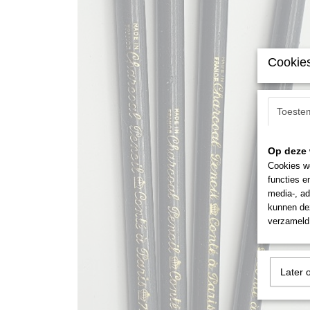
Cookies
Toeste
Op deze 
Cookies wo
functies e
media-, ad
kunnen dez
verzameld 
Later 