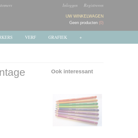
stomers
Inloggen
Registreren
UW WINKELWAGEN
Geen producten
(0)
RKERS
VERF
GRAFIEK
+
intage
Ook interessant