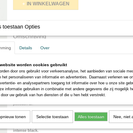
IN WINKELWAGEN
Specificaties
 toestaan Opties
Netto gewicht
0,20 Kg
Omschrijving
Bruto gewicht
0,20 Kg
Conte houtskool potlood in de hardheid HB Dit fijne houtskoolpo
mming
Details
Over
dekking van intens zwart.
Houtskoolpotloden breken niet zo gemakkelijk als staafjes, waardoor 
website worden cookies gebruikt
vervoeren zijn en langer meegaan.
rden door ons gebruikt voor verkeersanalyse, het aanbieden van sociale med
Dit houtskool in potloodvorm zorgt ervoor dat je nauwkeurigere en zor
n het personaliseren van informatie en advertenties. Daarnaast verlenen we o
maakt dan traditionele houtskool en het maakt de handen niet vuil.
vertentie- en analysepartners toegang tot informatie over hoe u onze site gebru
e informatie gebruiken in combinatie met andere gegevens die zij mogelijk 
Van deze potloden kochten we een grote partij iets oudere potloden 
door uw gebruik van hun diensten of die u hen hebt verstrekt.
extra voordelig kunnen aanbieden. De ouderdom doet echter niets aan
potloden af.
* * * * * * * * * *
opnieuw tonen
Selectie toestaan
Alles toestaan
Nee, niet 
Conté charcoal pencil in hardness HB This fine charcoal pencil 
intense black.