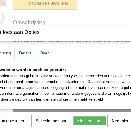
IN WINKELWAGEN
Omschrijving
 toestaan Opties
Caran d Ache pastelpotloden 84 stuks in kist is het ideale gesch
pastelkunstenaars, designexperts, kunstliefhebbers en liefhebbe
Deze prachtig afgewerkte doos bevat de volledige selectie van 84 kleu
assortiment.
mming
Details
Over
website worden cookies gebruikt
rden door ons gebruikt voor verkeersanalyse, het aanbieden van sociale med
n het personaliseren van informatie en advertenties. Daarnaast verlenen we o
vertentie- en analysepartners toegang tot informatie over hoe u onze site gebru
e informatie gebruiken in combinatie met andere gegevens die zij mogelijk 
door uw gebruik van hun diensten of die u hen hebt verstrekt.
opnieuw tonen
Selectie toestaan
Alles toestaan
Nee, niet 