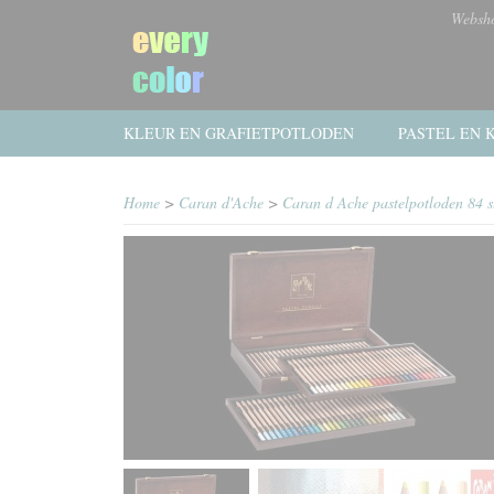
Websh
KLEUR EN GRAFIETPOTLODEN
PASTEL EN K
Home
>
Caran d'Ache
>
Caran d Ache pastelpotloden 84 st