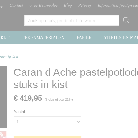
op
Contact
Over Everycolor
Blog
Privacy
Information foreign cu
RIJT
TEKENMATERIALEN
PAPIER
STIFTEN EN MA
uks in kist
Caran d Ache pastelpotlod
stuks in kist
€ 419,95
(inclusief btw 21%)
Aantal