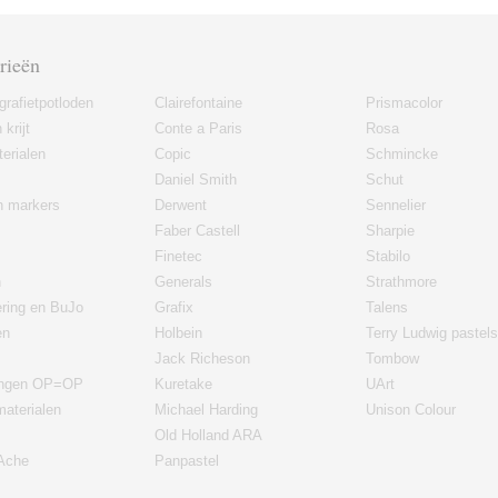
rieën
grafietpotloden
Clairefontaine
Prismacolor
 krijt
Conte a Paris
Rosa
erialen
Copic
Schmincke
Daniel Smith
Schut
en markers
Derwent
Sennelier
Faber Castell
Sharpie
Finetec
Stabilo
n
Generals
Strathmore
ering en BuJo
Grafix
Talens
en
Holbein
Terry Ludwig pastels
Jack Richeson
Tombow
ingen OP=OP
Kuretake
UArt
materialen
Michael Harding
Unison Colour
Old Holland ARA
'Ache
Panpastel