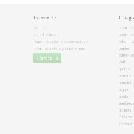
Informatie
Catego
Contact
kleur en 
Over Everycolor
pastel en
Verzendkosten en voorwaarden
tekenmat
Information foreign customers
papier
stiften 
Herroeping
verf
grafiek
pensele
handlett
pigment
boeken
aanbied
diverse 
Canson
Caran d