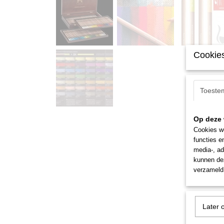
Cookies
Toeste
Op deze 
Cookies wo
functies e
media-, ad
kunnen dez
verzameld 
Later 