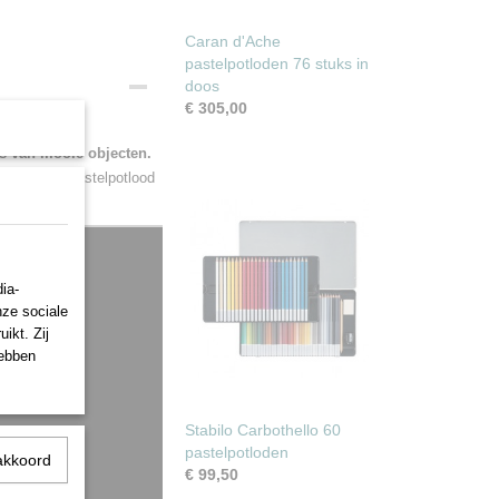
Caran d'Ache
pastelpotloden 76 stuks in
doos
€ 305,00
enk voor
rs van mooie objecten.
ren in het pastelpotlood
ia-
nze sociale
ikt. Zij
hebben
Stabilo Carbothello 60
pastelpotloden
akkoord
€ 99,50