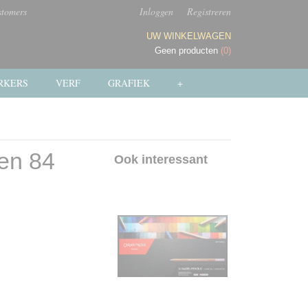
stomers
Inloggen
Registreren
UW WINKELWAGEN
Geen producten
(0)
RKERS
VERF
GRAFIEK
+
en 84
Ook interessant