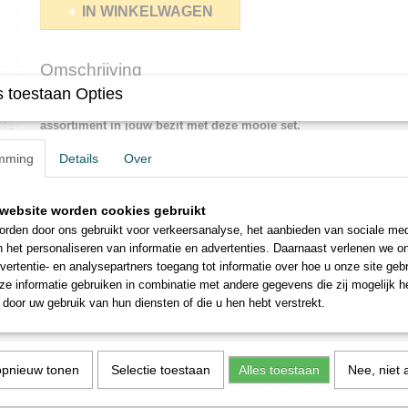
IN WINKELWAGEN
Omschrijving
 toestaan Opties
Caran d'Ache Pablo 120 stuks in luxe kist nu in de aanbieding. Ge
assortiment in jouw bezit met deze mooie set.
Deze klassieke toppotloden op oliebasis hebben fantastisch mooie pig
mming
Details
Over
harder,maar hebben een prima kleurafgifte
* * * * * * * * * *
website worden cookies gebruikt
Caran d'Ache Pablo 120 pieces in luxury box now on offer. The en
rden door ons gebruikt voor verkeersanalyse, het aanbieden van sociale med
your possession with this beautiful set.
n het personaliseren van informatie en advertenties. Daarnaast verlenen we o
These classic oil-based top pencils have fantastically beautiful pigme
vertentie- en analysepartners toegang tot informatie over hoe u onze site gebru
harder, but have an excellent color release
e informatie gebruiken in combinatie met andere gegevens die zij mogelijk 
door uw gebruik van hun diensten of die u hen hebt verstrekt.
opnieuw tonen
Selectie toestaan
Alles toestaan
Nee, niet 