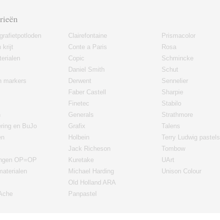
rieën
grafietpotloden
Clairefontaine
Prismacolor
 krijt
Conte a Paris
Rosa
erialen
Copic
Schmincke
Daniel Smith
Schut
en markers
Derwent
Sennelier
Faber Castell
Sharpie
Finetec
Stabilo
n
Generals
Strathmore
ering en BuJo
Grafix
Talens
en
Holbein
Terry Ludwig pastels
Jack Richeson
Tombow
ingen OP=OP
Kuretake
UArt
materialen
Michael Harding
Unison Colour
Old Holland ARA
'Ache
Panpastel