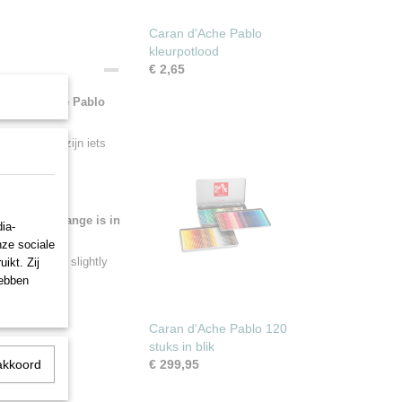
Caran d'Ache Pablo
kleurpotlood
€ 2,65
lijk het hele Pablo
menten. Ze zijn iets
tire Pablo range is in
ia-
nze sociale
nts. They are slightly
ikt. Zij
hebben
Caran d'Ache Pablo 120
stuks in blik
akkoord
€ 299,95