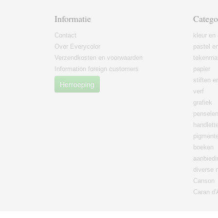
Informatie
Catego
Contact
kleur en 
Over Everycolor
pastel en
Verzendkosten en voorwaarden
tekenmat
Information foreign customers
papier
stiften 
Herroeping
verf
grafiek
pensele
handlett
pigment
boeken
aanbied
diverse 
Canson
Caran d