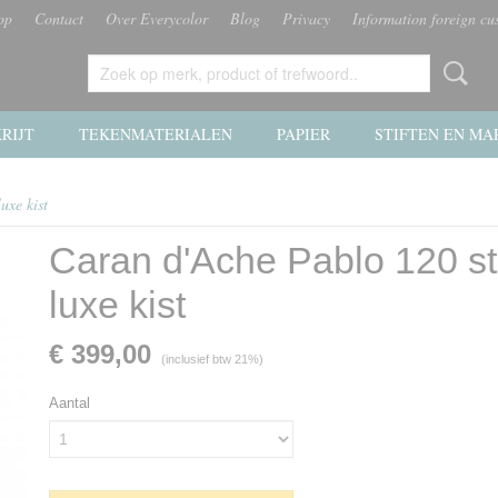
op
Contact
Over Everycolor
Blog
Privacy
Information foreign cu
RIJT
TEKENMATERIALEN
PAPIER
STIFTEN EN MA
uxe kist
Caran d'Ache Pablo 120 st
luxe kist
€ 399,00
(inclusief btw 21%)
Aantal