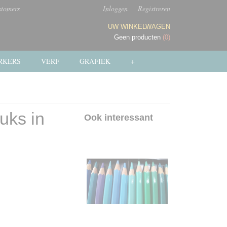
stomers
Inloggen
Registreren
UW WINKELWAGEN
Geen producten
(0)
RKERS
VERF
GRAFIEK
+
uks in
Ook interessant