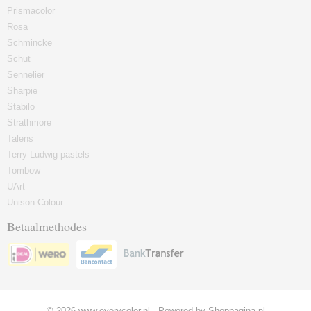
Prismacolor
Rosa
Schmincke
Schut
Sennelier
Sharpie
Stabilo
Strathmore
Talens
Terry Ludwig pastels
Tombow
UArt
Unison Colour
Betaalmethodes
© 2026 www.everycolor.nl - Powered by Shoppagina.nl