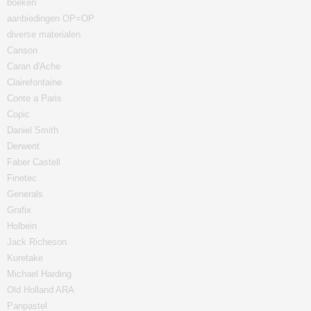
boeken
aanbiedingen OP=OP
diverse materialen
Canson
Caran d'Ache
Clairefontaine
Conte a Paris
Copic
Daniel Smith
Derwent
Faber Castell
Finetec
Generals
Grafix
Holbein
Jack Richeson
Kuretake
Michael Harding
Old Holland ARA
Panpastel