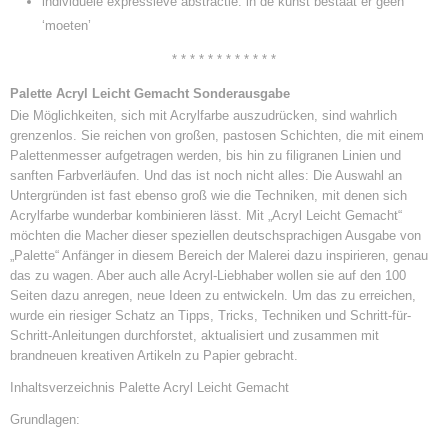
individuele expressieve abstractie: in de kunst bestaat er geen
‘moeten’
* * * * * * * * * * * *
Palette Acryl Leicht Gemacht Sonderausgabe
Die Möglichkeiten, sich mit Acrylfarbe auszudrücken, sind wahrlich
grenzenlos. Sie reichen von großen, pastosen Schichten, die mit einem
Palettenmesser aufgetragen werden, bis hin zu filigranen Linien und
sanften Farbverläufen. Und das ist noch nicht alles: Die Auswahl an
Untergründen ist fast ebenso groß wie die Techniken, mit denen sich
Acrylfarbe wunderbar kombinieren lässt. Mit „Acryl Leicht Gemacht“
möchten die Macher dieser speziellen deutschsprachigen Ausgabe von
„Palette“ Anfänger in diesem Bereich der Malerei dazu inspirieren, genau
das zu wagen. Aber auch alle Acryl-Liebhaber wollen sie auf den 100
Seiten dazu anregen, neue Ideen zu entwickeln. Um das zu erreichen,
wurde ein riesiger Schatz an Tipps, Tricks, Techniken und Schritt-für-
Schritt-Anleitungen durchforstet, aktualisiert und zusammen mit
brandneuen kreativen Artikeln zu Papier gebracht.
Inhaltsverzeichnis Palette Acryl Leicht Gemacht
Grundlagen: