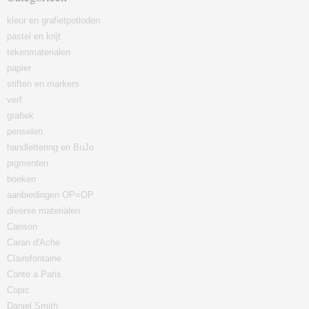
kleur en grafietpotloden
pastel en krijt
tekenmaterialen
papier
stiften en markers
verf
grafiek
penselen
handlettering en BuJo
pigmenten
boeken
aanbiedingen OP=OP
diverse materialen
Canson
Caran d'Ache
Clairefontaine
Conte a Paris
Copic
Daniel Smith