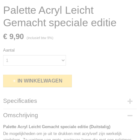
Palette Acryl Leicht
Gemacht speciale editie
€ 9,90
(inclusief btw 9%)
Aantal
IN WINKELWAGEN
Specificaties
Netto gewicht
Omschrijving
0,49 Kg
Bruto gewicht
Palette Acryl Leicht Gemacht speciale editie (Duitstalig)
0,49 Kg
De mogelijkheden om je uit te drukken met acrylverf zijn werkelijk
eindeloos. Ze variëren van grote, pasteuze lagen die met een paletmes