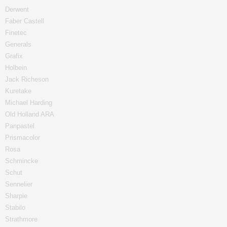
Derwent
Faber Castell
Finetec
Generals
Grafix
Holbein
Jack Richeson
Kuretake
Michael Harding
Old Holland ARA
Panpastel
Prismacolor
Rosa
Schmincke
Schut
Sennelier
Sharpie
Stabilo
Strathmore