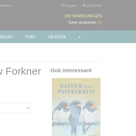
stomers
Inloggen
Registreren
UW WINKELWAGEN
Geen producten
(0)
RKERS
VERF
GRAFIEK
+
w Forkner
Ook interessant