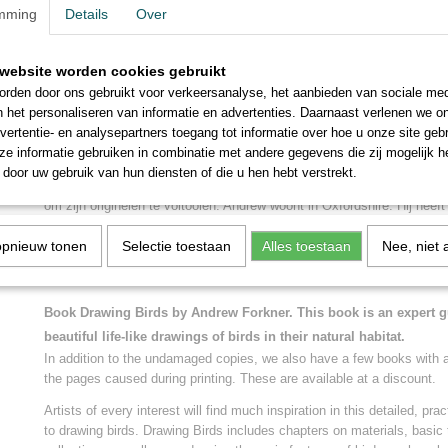
het tekenen van vogels, maar ook voor ervaren kunstenaars die hun 
mming
Details
Over
verbeteren.
Dit is een deskundige gids voor het produceren van prachtig weergeg
website worden cookies gebruikt
tekeningen van vogels in hun natuurlijke habitat en niets kan meer ins
rden door ons gebruikt voor verkeersanalyse, het aanbieden van sociale med
Andrew's nauwkeurig geobserveerde en werkelijk prachtige tekeningen
n het personaliseren van informatie en advertenties. Daarnaast verlenen we o
Andrew Forkner is een fervent natuurliefhebber en heeft de hele werel
vertentie- en analysepartners toegang tot informatie over hoe u onze site gebru
wilde dieren. Zijn kunstwerken hebben ook veel gereisd, met voorbeel
e informatie gebruiken in combinatie met andere gegevens die zij mogelijk 
collecties in het Verenigd Koninkrijk, Europa, Kenia, Canada, de Vere
door uw gebruik van hun diensten of die u hen hebt verstrekt.
Als autodidact werkt hij met verschillende media, waaronder grafietpot
om zijn originelen te voltooien. Andrew woont in Oxfordshire. Hij heef
gemaakt voor de Royal Society for the Protection of Birds, waarvan hij
opnieuw tonen
lid is.
Selectie toestaan
Alles toestaan
Nee, niet 
* * * * * * * * * * *
Book Drawing Birds by Andrew Forkner. This book is an expert 
beautiful life-like drawings of birds in their natural habitat.
In addition to the undamaged copies, we also have a few books with an
the pages caused during printing. These are available at a discount.
Artists of every interest will find much inspiration in this detailed, pra
to drawing birds. Drawing Birds includes chapters on materials, basic