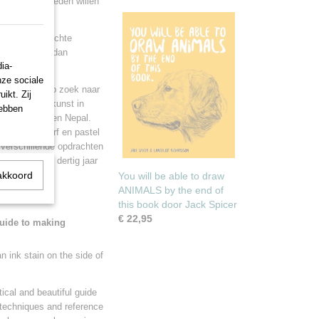
tekenvaardigheden willen
even, levensechte
pirerend zijn dan
ia-
.
nze sociale
d afgereisd op zoek naar
ikt. Zij
den van zijn kunst in
hebben
nigde Staten en Nepal.
lood, acrylverf en pastel
t verschillende opdrachten
 al meer dan dertig jaar
akkoord
You will be able to draw
ANIMALS by the end of
this book door Jack Spicer
€ 22,95
guide to making
 ink stain on the side of
ctical and beautiful guide
 techniques and reference