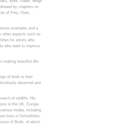
beaks, eyes, claws, wings
 followed by chapters on
rds of Prey, Owls,
umerous examples and a
es other aspects such as
itten for artists who
ists who want to improve
 making beautiful life-
ngs of birds in their
eticulously observed and
earch of wildlife. His
tions in the UK, Europe,
various media, including
rew lives in Oxfordshire.
tion of Birds, of which