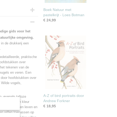
Boek Natuur met
pastelkrijt - Loes Botman
€ 24,99
dige gids voor het
atuurlijke omgeving.
n de drukkerij een
.
edetailleerde, praktische
hoofdstukken over
 het tekenen van de
eugels en veren. Een
gd door hoofdstukken over
, Wilde vogels,
A-Z of bird portraits door
p, evenals talloze
Andrew Forkner
wezigheid van kleur
€ 18,95
ijn schilderijen leven en
en willen toepassen op