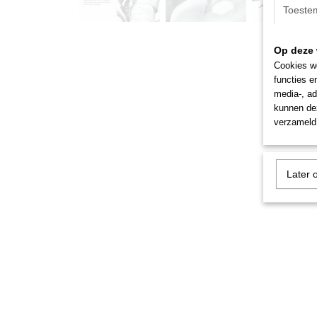
Toeste
Op deze 
Cookies wo
functies e
media-, ad
kunnen dez
verzameld 
Later 