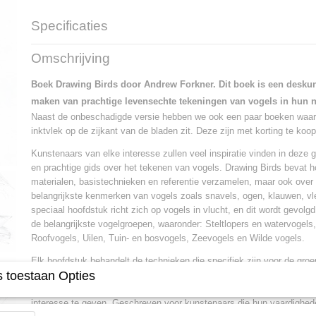
Specificaties
Productcode
4340-14591
Omschrijving
Boek Drawing Birds door Andrew Forkner. Dit boek is een deskun
maken van prachtige levensechte tekeningen van vogels in hun n
Naast de onbeschadigde versie hebben we ook een paar boeken waar i
inktvlek op de zijkant van de bladen zit. Deze zijn met korting te koop
Kunstenaars van elke interesse zullen veel inspiratie vinden in deze g
en prachtige gids over het tekenen van vogels. Drawing Birds bevat 
materialen, basistechnieken en referentie verzamelen, maar ook over
belangrijkste kenmerken van vogels zoals snavels, ogen, klauwen, vl
speciaal hoofdstuk richt zich op vogels in vlucht, en dit wordt gevol
de belangrijkste vogelgroepen, waaronder: Steltlopers en watervogels
Roofvogels, Uilen, Tuin- en bosvogels, Zeevogels en Wilde vogels.
Elk hoofdstuk behandelt de technieken die specifiek zijn voor de groe
 toestaan Opties
voorbeelden en een volledige stap-voor-stap demonstratie. Door de af
gebruikt Andrew andere aspecten zoals patroon, arcering en vorm om z
interesse te geven. Geschreven voor kunstenaars die hun vaardighed