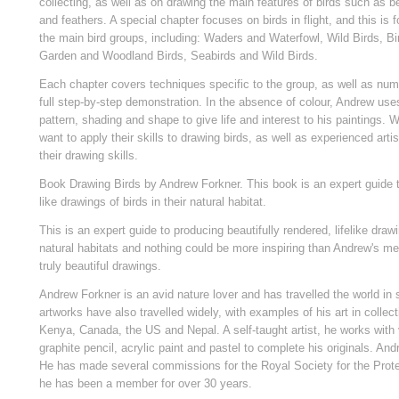
collecting, as well as on drawing the main features of birds such as 
and feathers. A special chapter focuses on birds in flight, and this is
the main bird groups, including: Waders and Waterfowl, Wild Birds, Bi
Garden and Woodland Birds, Seabirds and Wild Birds.
Each chapter covers techniques specific to the group, as well as n
full step-by-step demonstration. In the absence of colour, Andrew us
pattern, shading and shape to give life and interest to his paintings. Wr
want to apply their skills to drawing birds, as well as experienced art
their drawing skills.
Book Drawing Birds by Andrew Forkner. This book is an expert guide to
like drawings of birds in their natural habitat.
This is an expert guide to producing beautifully rendered, lifelike drawi
natural habitats and nothing could be more inspiring than Andrew's m
truly beautiful drawings.
Andrew Forkner is an avid nature lover and has travelled the world in s
artworks have also travelled widely, with examples of his art in collec
Kenya, Canada, the US and Nepal. A self-taught artist, he works with 
graphite pencil, acrylic paint and pastel to complete his originals. And
He has made several commissions for the Royal Society for the Protec
he has been a member for over 30 years.