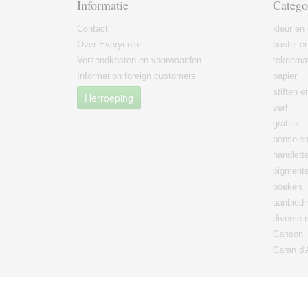
Informatie
Catego
Contact
kleur en 
Over Everycolor
pastel en
Verzendkosten en voorwaarden
tekenmat
Information foreign customers
papier
stiften 
Herroeping
verf
grafiek
pensele
handlett
pigment
boeken
aanbied
diverse 
Canson
Caran d