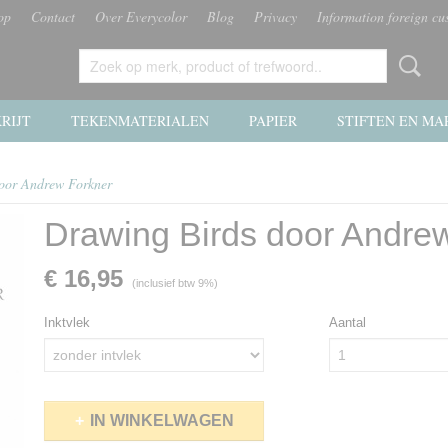
op
Contact
Over Everycolor
Blog
Privacy
Information foreign cu
RIJT
TEKENMATERIALEN
PAPIER
STIFTEN EN MA
oor Andrew Forkner
Drawing Birds door Andre
€ 16,95
(inclusief btw 9%)
Inktvlek
Aantal
IN WINKELWAGEN