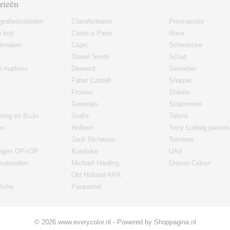
rieën
grafietpotloden
Clairefontaine
Prismacolor
 krijt
Conte a Paris
Rosa
erialen
Copic
Schmincke
Daniel Smith
Schut
en markers
Derwent
Sennelier
Faber Castell
Sharpie
Finetec
Stabilo
n
Generals
Strathmore
ering en BuJo
Grafix
Talens
en
Holbein
Terry Ludwig pastels
Jack Richeson
Tombow
ingen OP=OP
Kuretake
UArt
materialen
Michael Harding
Unison Colour
Old Holland ARA
'Ache
Panpastel
© 2026 www.everycolor.nl - Powered by Shoppagina.nl