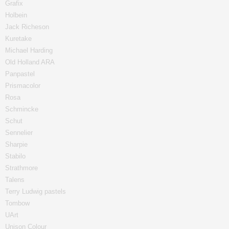
Grafix
Holbein
Jack Richeson
Kuretake
Michael Harding
Old Holland ARA
Panpastel
Prismacolor
Rosa
Schmincke
Schut
Sennelier
Sharpie
Stabilo
Strathmore
Talens
Terry Ludwig pastels
Tombow
UArt
Unison Colour