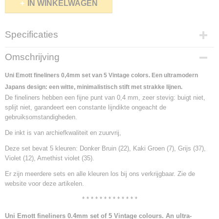
IN WINKELWAGEN
Specificaties
Netto gewicht
Omschrijving
0,30 Kg
Bruto gewicht
Uni Emott fineliners 0,4mm set van 5 Vintage colors. Een ultramodern
0,30 Kg
Japans design: een witte, minimalistisch stift met strakke lijnen.
De fineliners hebben een fijne punt van 0,4 mm, zeer stevig: buigt niet,
splijt niet, garandeert een constante lijndikte ongeacht de
gebruiksomstandigheden.
De inkt is van archiefkwaliteit en zuurvrij,
Deze set bevat 5 kleuren: Donker Bruin (22), Kaki Groen (7), Grijs (37),
Violet (12), Amethist violet (35).
Er zijn meerdere sets en alle kleuren los bij ons verkrijgbaar. Zie de
website voor deze artikelen.
* * * * * * * * * * * * *
Uni Emott fineliners 0.4mm set of 5 Vintage colours. An ultra-