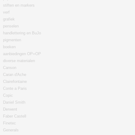
stiften en markers
verf
grafiek
penselen
handlettering en BuJo
pigmenten
boeken
aanbiedingen OP=OP
diverse materialen
Canson
Caran d'Ache
Clairefontaine
Conte a Paris
Copic
Daniel Smith
Derwent
Faber Castell
Finetec
Generals