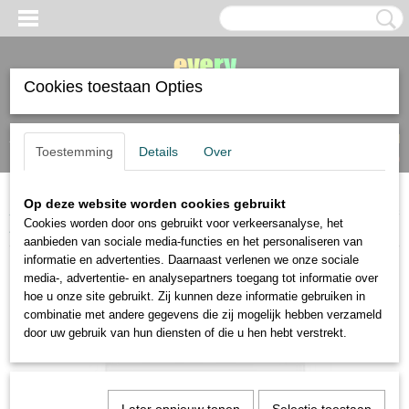
Cookies toestaan Opties
Inloggen
Registreren
UW WINKELWAGEN
Toestemming
Details
Over
Geen producten
(0)
Op deze website worden cookies gebruikt
Home
>
stiften en markers
>
fineliner
>
Uni Emott fineliners 0,4mm set van
Cookies worden door ons gebruikt voor verkeersanalyse, het
5 Vintage colors
aanbieden van sociale media-functies en het personaliseren van
informatie en advertenties. Daarnaast verlenen we onze sociale
media-, advertentie- en analysepartners toegang tot informatie over
hoe u onze site gebruikt. Zij kunnen deze informatie gebruiken in
combinatie met andere gegevens die zij mogelijk hebben verzameld
door uw gebruik van hun diensten of die u hen hebt verstrekt.