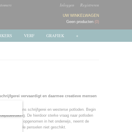
stomers
Inloggen
Registreren
UW WINKELWAGEN
Geen producten
(0)
RKERS
VERF
GRAFIEK
+
chrijfgerei vervaardigt en daarmee creatieve mensen
tioneel Japans schrijfgerei en westerse potloden. Begin
oepsbevolking. De hierdoor sterke vraag naar potloden
icht vak wordt opgenomen in het onderwijs, neemt de
 de traditionele penselen niet geschikt.