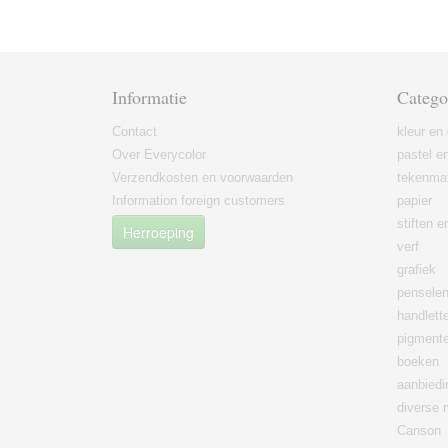
Informatie
Catego
Contact
kleur en 
Over Everycolor
pastel en
Verzendkosten en voorwaarden
tekenmat
Information foreign customers
papier
stiften 
Herroeping
verf
grafiek
pensele
handlett
pigment
boeken
aanbied
diverse 
Canson