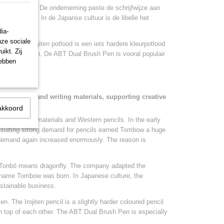
ekent libelle. De onderneming paste de schrijfwijze aan
aam Tombow. In de Japanse cultuur is de libelle het
n.
ia-
nze sociale
en. Het Irojiten potlood is een iets hardere kleurpotlood
ikt. Zij
 elkaar werken. De ABT Dual Brush Pen is vooral populair
hebben
e drawing and writing materials, supporting creative
akkoord
nese writing materials and Western pencils. In the early
resulting strong demand for pencils earned Tombow a huge
demand again increased enormously. The reason is
 Tonbō means dragonfly. The company adapted the
d name Tombow was born. In Japanese culture, the
ustainable business.
. The Irojiten pencil is a slightly harder coloured pencil
on top of each other. The ABT Dual Brush Pen is especially