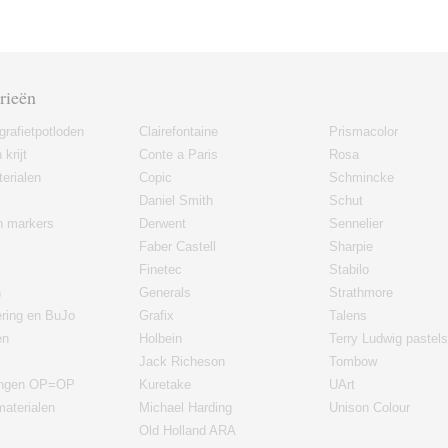
rieën
grafietpotloden
Clairefontaine
Prismacolor
 krijt
Conte a Paris
Rosa
erialen
Copic
Schmincke
Daniel Smith
Schut
en markers
Derwent
Sennelier
Faber Castell
Sharpie
Finetec
Stabilo
n
Generals
Strathmore
ering en BuJo
Grafix
Talens
en
Holbein
Terry Ludwig pastels
Jack Richeson
Tombow
ingen OP=OP
Kuretake
UArt
materialen
Michael Harding
Unison Colour
Old Holland ARA