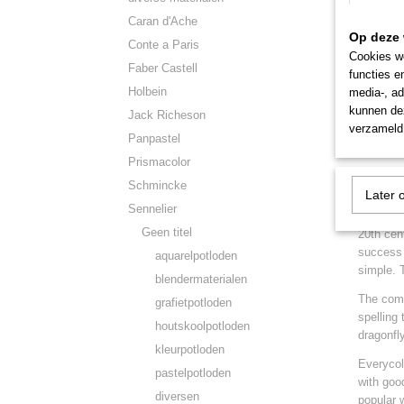
Het bedr
Caran d'Ache
om de ui
Op deze 
Conte a Paris
symbool 
Cookies wo
Faber Castell
functies e
Everycol
Holbein
media-, ad
met een 
kunnen dez
Jack Richeson
bij mens
verzameld 
Panpastel
Prismacolor
Tombow 
Schmincke
Later 
people i
Sennelier
Initiall
Geen titel
20th cen
success 
aquarelpotloden
simple. T
blendermaterialen
The comp
grafietpotloden
spelling
houtskoolpotloden
dragonfl
kleurpotloden
Everycol
pastelpotloden
with goo
diversen
popular 