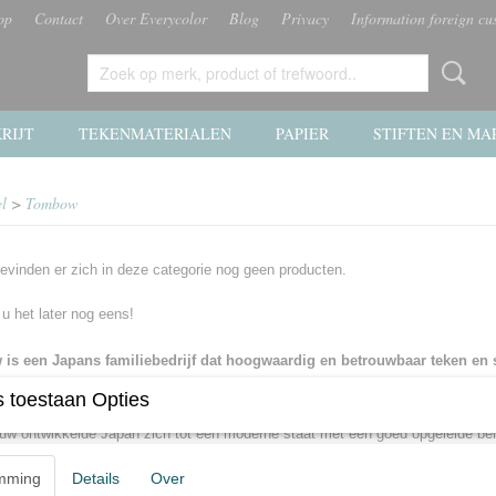
op
Contact
Over Everycolor
Blog
Privacy
Information foreign cu
RIJT
TEKENMATERIALEN
PAPIER
STIFTEN EN MA
el
>
Tombow
evinden er zich in deze categorie nog geen producten.
 u het later nog eens!
is een Japans familiebedrijf dat hoogwaardig en betrouwbaar teken en s
unt bij hun werk.
 toestaan Opties
lijk verkocht de potloodfabrikant Harunosuke Ogawa een combinatie van tradi
uw ontwikkelde Japan zich tot een moderne staat met een goed opgeleide ber
ombow van begin af een enorm succes in de verkoop op. Als Engels als verpl
nieuw enorm toe. De reden daarvoor is eenvoudig. Voor de Latijnse letters zijn
mming
Details
Over