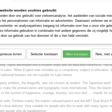
ijfsembleem, de libelle, is niet zomaar gekozen. Het Japanse woord Tonbō bet
tspraak en de typografie internationaler vorm te geven. Zo ontstond de merkn
website worden cookies gebruikt
van geluk, moed, dapperheid, succes en …. staat voor duurzaam onderneme
rden door ons gebruikt voor verkeersanalyse, het aanbieden van sociale med
n het personaliseren van informatie en advertenties. Daarnaast verlenen we o
or verkoop van Tombow vooral het Irojiten kleurpotlood en de ABT Dual Brush P
vertentie- en analysepartners toegang tot informatie over hoe u onze site gebru
goede kleurafgifte. Heel geschikt voor mensen die graag met veel lagen over
e informatie gebruiken in combinatie met andere gegevens die zij mogelijk 
en die handlettering bedrijven.
door uw gebruik van hun diensten of die u hen hebt verstrekt.
is a Japanese family company that manufactures high-quality and reliabl
opnieuw tonen
Selectie toestaan
Alles toestaan
Nee, niet 
n their work.
y, pencil manufacturer Harunosuke Ogawa sold a combination of traditional Japa
tury, Japan developed into a modern state with an educated workforce. The 
in sales. When English was included as a compulsory subject in education, 
raditional brushes are not suitable for Latin letters.
any emblem, the dragonfly, was not chosen at random. The Japanese word
 to make the pronunciation and typography more international. Thus the bran
y is the symbol of happiness, courage, bravery, success and .... stands for s
or sells Tombow mainly the Irojiten coloured pencil and the ABT Dual Brush Pen
d colour delivery. Very suitable for people who like to work with many layers 
with people who do handlettering.