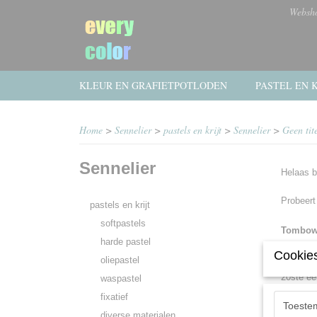
Websh
KLEUR EN GRAFIETPOTLODEN
PASTEL EN K
Home
>
Sennelier
>
pastels en krijt
>
Sennelier
>
Geen tit
Sennelier
Helaas b
Probeert
pastels en krijt
softpastels
Tombow 
harde pastel
onderste
Cookies
oliepastel
Aanvanke
20ste ee
waspastel
levert T
fixatief
vraag op
Toeste
diverse materialen