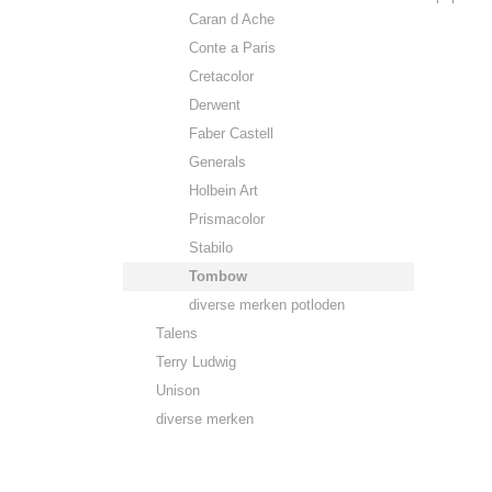
Caran d Ache
Conte a Paris
Cretacolor
Derwent
Faber Castell
Generals
Holbein Art
Prismacolor
Stabilo
Tombow
diverse merken potloden
Talens
Terry Ludwig
Unison
diverse merken