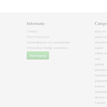
Informatie
Catego
Contact
kleur en 
Over Everycolor
pastel en
Verzendkosten en voorwaarden
tekenmat
Information foreign customers
papier
stiften 
Herroeping
verf
grafiek
pensele
handlett
pigment
boeken
aanbied
diverse 
Canson