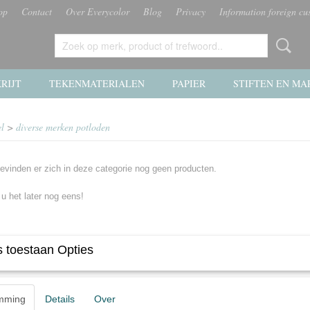
op
Contact
Over Everycolor
Blog
Privacy
Information foreign cu
RIJT
TEKENMATERIALEN
PAPIER
STIFTEN EN MA
el
>
diverse merken potloden
evinden er zich in deze categorie nog geen producten.
 u het later nog eens!
 toestaan Opties
mming
Details
Over