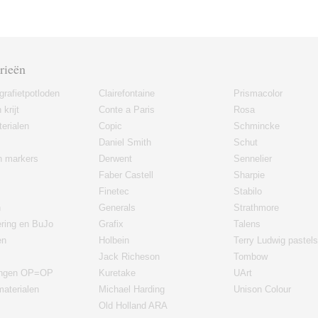
rieën
grafietpotloden
Clairefontaine
Prismacolor
 krijt
Conte a Paris
Rosa
erialen
Copic
Schmincke
Daniel Smith
Schut
en markers
Derwent
Sennelier
Faber Castell
Sharpie
Finetec
Stabilo
n
Generals
Strathmore
ering en BuJo
Grafix
Talens
en
Holbein
Terry Ludwig pastels
Jack Richeson
Tombow
ingen OP=OP
Kuretake
UArt
materialen
Michael Harding
Unison Colour
Old Holland ARA