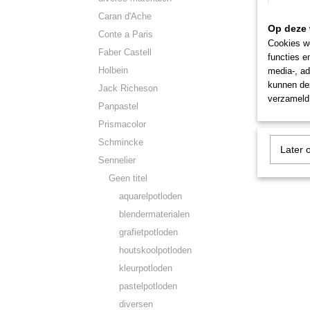
Caran d'Ache
Op deze 
Conte a Paris
Cookies wo
Faber Castell
functies e
Holbein
media-, ad
kunnen dez
Jack Richeson
verzameld 
Panpastel
Prismacolor
Schmincke
Later 
Sennelier
Geen titel
aquarelpotloden
blendermaterialen
grafietpotloden
houtskoolpotloden
kleurpotloden
pastelpotloden
diversen