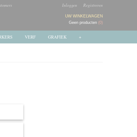
stomers
Inloggen
Registreren
UW WINKELWAGEN
Geen producten
(0)
RKERS
VERF
GRAFIEK
+