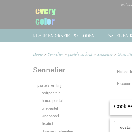
Websh
KLEUR EN GRAFIETPOTLODEN
PASTEL EN K
Home
>
Sennelier
>
pastels en krijt
>
Sennelier
>
Geen tit
Sennelier
Helaas b
Probeert
pastels en krijt
softpastels
harde pastel
Cookies
oliepastel
waspastel
fixatief
Toeste
diverse materialen