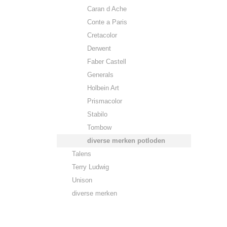
Caran d Ache
Conte a Paris
Cretacolor
Derwent
Faber Castell
Generals
Holbein Art
Prismacolor
Stabilo
Tombow
diverse merken potloden
Talens
Terry Ludwig
Unison
diverse merken